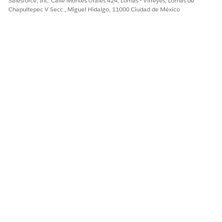
Salesforce, Inc. Calle Montes Urales 424, Lomas - Virreyes, Lomas de
Chapultepec V Secc., Miguel Hidalgo, 11000 Ciudad de México
¿RESOLVIÓ ESTE ARTÍCULO SU PROBLEMA?
¡Háganos saber cómo podemos mejorar!
Sí
No