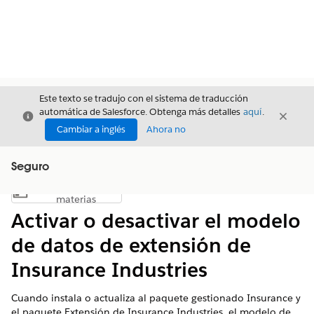
Este texto se tradujo con el sistema de traducción
automática de Salesforce. Obtenga más detalles
aquí
.
Cerrar
Cerrar
Cerrar
Cambiar a inglés
Ahora no
Seguro
Índice de
Mostrar índice de materias
materias
Activar o desactivar el modelo
de datos de extensión de
Insurance Industries
Cuando instala o actualiza al paquete gestionado Insurance y
el paquete Extensión de Insurance Industries, el modelo de