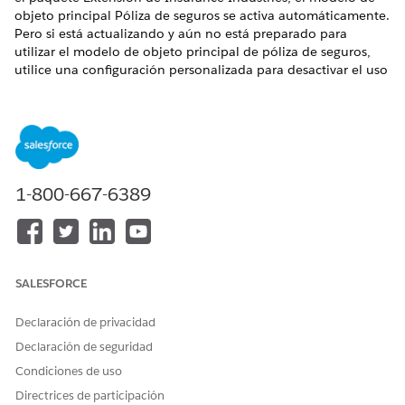
objeto principal Póliza de seguros se activa automáticamente.
Pero si está actualizando y aún no está preparado para
utilizar el modelo de objeto principal de póliza de seguros,
utilice una configuración personalizada para desactivar el uso
del modelo de objeto principal hasta que esté listo para
realizar el cambio.
1-800-667-6389
Debe tener una licencia de
Salesforce FSC
, una
NOTA
licencia de
Administración de pólizas
y una licencia de
Gestión de reclamaciones
para que el modelo de objeto
principal de póliza de seguros se active automáticamente
SALESFORCE
cuando instale o actualice. Además, las organizaciones de
Financial Services Cloud deben tener la licencia
complementaria Contrato de seguro e Inscripción, y las
Declaración de privacidad
organizaciones Health Cloud deben tener la licencia
Declaración de seguridad
complementaria Beneficios Ventas y administración -
Condiciones de uso
Grupo.
Directrices de participación