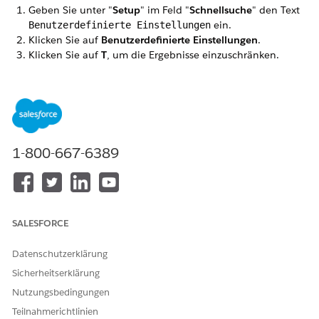
Geben Sie unter "
Setup
" im Feld "
Schnellsuche
" den Text
ein.
Benutzerdefinierte Einstellungen
Klicken Sie auf
Benutzerdefinierte Einstellungen
.
Klicken Sie auf
T
, um die Ergebnisse einzuschränken.
Klicken Sie neben "
Auslöser-Setup
" auf
Verwalten
.
Klicken Sie neben dem Namen des Auslösers, den Sie
aktivieren oder deaktivieren möchten, auf
Bearbeiten
.
1-800-667-6389
Wenn der Auslöser, den Sie aktivieren oder deaktivieren
möchten, auf der Seite "Auslöser-Setup" nicht angezeigt
wird, müssen Sie den Auslöser hinzufügen.
Klicken Sie auf der Seite "
Auslöser-Setup
" auf
Neu
.
Geben Sie im Feld "
Name"
den
Namen des Auslösers
SALESFORCE
des Auslösers ein, den Sie hinzufügen.
Aktivieren Sie das Feld
Auslöser an
, um den Auslöser
Datenschutzerklärung
zu aktivieren. Deaktivieren Sie das Kontrollkästchen
Sicherheitserklärung
zum Deaktivieren des Auslösers.
Nutzungsbedingungen
Klicken Sie auf
Speichern
.
Teilnahmerichtlinien
Aktivieren Sie das Feld
Auslöser an
, um den Auslöser zu