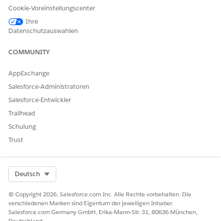
Cookie-Voreinstellungscenter
aktivieren. Deaktivieren Sie das Kontrollkästchen zum
Deaktivieren des Auslösers.
Ihre
Klicken Sie auf
Speichern
.
Datenschutzauswahlen
COMMUNITY
KONNTEN SIE IHR PROBLEM MITHILFE DIESES ARTIKELS
AppExchange
LÖSEN?
Salesforce-Administratoren
Geben Sie uns Feedback, damit wir uns verbessern können.
Salesforce-Entwickler
Trailhead
Ja
Nein
Schulung
Trust
Select Org
Deutsch
© Copyright 2026, Salesforce.com Inc. Alle Rechte vorbehalten. Die
verschiedenen Marken sind Eigentum der jeweiligen Inhaber.
Salesforce.com Germany GmbH, Erika-Mann-Str. 31, 80636 München,
Deutschland