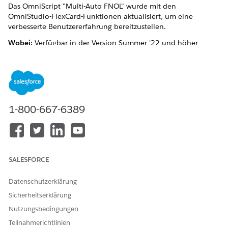
Das OmniScript "Multi-Auto FNOL" wurde mit den
OmniStudio-FlexCard-Funktionen aktualisiert, um eine
verbesserte Benutzererfahrung bereitzustellen.
Wobei:
Verfügbar in der Version Summer '22 und höher
Warum:
Verbessert die Benutzererfahrung der FlexCard-
Nutzung im OmniScript zusammen mit unseren OOTB-
Services, um Funktionen im Backend auszuführen.
Wie:
Diese Funktion wird in der Organisation "Application
Suite für Immobilien und Unfälle" automatisch aktiviert, die
1-800-667-6389
Sie anfordern können
.
KONNTEN SIE IHR PROBLEM MITHILFE DIESES ARTIKELS
SALESFORCE
LÖSEN?
Datenschutzerklärung
Geben Sie uns Feedback, damit wir uns verbessern können.
Sicherheitserklärung
Ja
Nein
Nutzungsbedingungen
Teilnahmerichtlinien