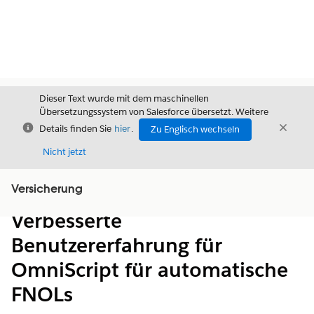
Dieser Text wurde mit dem maschinellen
Übersetzungssystem von Salesforce übersetzt. Weitere
Schließen
Schli
Details finden Sie
hier
.
Zu Englisch wechseln
Schließ
Nicht jetzt
Versicherung
Inhalt
Inhalt anzeigen
Verbesserte
Benutzererfahrung für
OmniScript für automatische
FNOLs