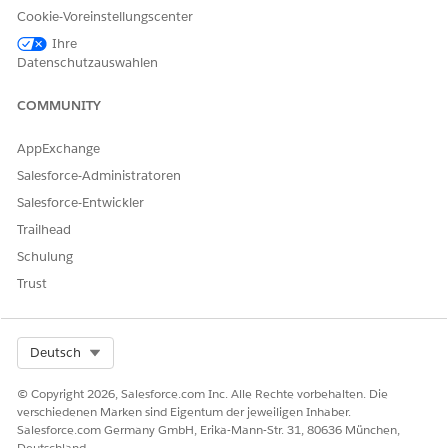
Cookie-Voreinstellungscenter
Weitere Informationen zu diesen Produktmodellen finden Sie
Ihre
unter
Wesentliches Geschäftsproduktmodell
.
Datenschutzauswahlen
Die Bewertungsverfahren übernehmen Informationen des
potenziellen Kunden (die in der Daten-JSON zu Attributwerten
COMMUNITY
werden) während der Angebotserstellung für
Geschäftsprozesse. Die Verfahren berechnen die Preise für
AppExchange
Abdeckungen. Anschließend werden diese Preise in der
Salesforce-Administratoren
Produktmodellbewertungssimulation zusammengefasst und
die Gesamtprämie berechnet.
Salesforce-Entwickler
Weitere Informationen zu diesen Bewertungsverfahren finden
Trailhead
Sie unter
Wesentliche Geschäftsbewertung
.
Schulung
Trust
Geschäftsprozesse
Dieser Prozess führt potenzielle Kunden (und Agenten und
Makler, die diesen potenziellen Kunden helfen) an, ein
Select Org
Deutsch
bewertetes Angebot für ein kommerzielles Produkt zu
erhalten:
© Copyright 2026, Salesforce.com Inc. Alle Rechte vorbehalten. Die
verschiedenen Marken sind Eigentum der jeweiligen Inhaber.
Geschäftsprozess für kommerzielle Angebote
Salesforce.com Germany GmbH, Erika-Mann-Str. 31, 80636 München,
Deutschland