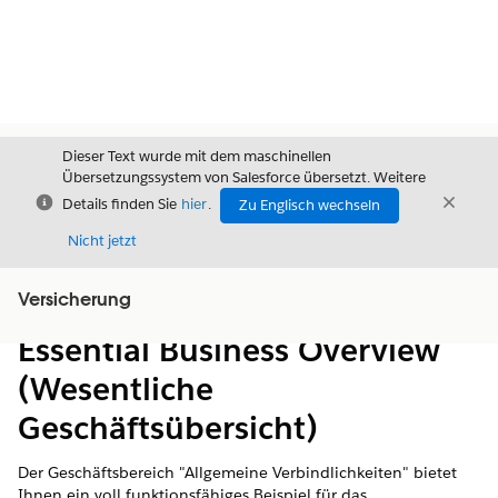
Dieser Text wurde mit dem maschinellen
Übersetzungssystem von Salesforce übersetzt. Weitere
Schließen
Schli
Details finden Sie
hier
.
Zu Englisch wechseln
Schließ
Nicht jetzt
Versicherung
Inhalt
Inhalt anzeigen
Essential Business Overview
(Wesentliche
Geschäftsübersicht)
Der Geschäftsbereich "Allgemeine Verbindlichkeiten" bietet
Ihnen ein voll funktionsfähiges Beispiel für das