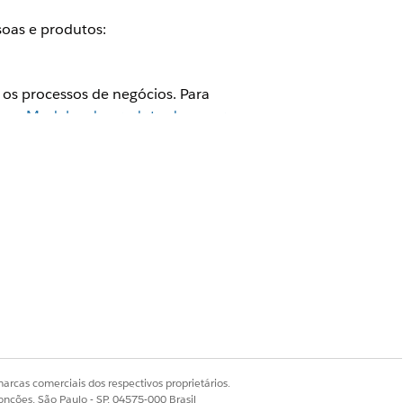
soas e produtos:
os processos de negócios. Para
e os
Modelos de produto de seguro
arcas comerciais dos respectivos proprietários.
onções, São Paulo - SP, 04575-000 Brasil