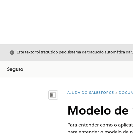
Fechar
Este texto foi traduzido pelo sistema de tradução automática da 
Seguro
AJUDA DO SALESFORCE
DOCUM
Você está aqui:
Mostrar índice
Modelo de 
Para entender como o aplicat
para entender o modelo de pr