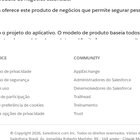
s oferece este produto de negócios que permite segurar pes
 projeto do aplicativo. O modelo de produto baseia todos 
ntes dos modelos de produto no Vlocity Insurance, consult
RCE
COMMUNITY
o de alto nível para o produto Essentials Business.
o de privacidade
AppExchange
ão de segurança
Administradores do Salesforce
e uso
Desenvolvedores do Salesforce
s de participação
Trailhead
 preferência de cookies
Treinamento
s opções de privacidade
Trust
© Copyright 2026, Salesforce.com Inc. Todos os direitos reservados. Várias m
Salesforce Brasil, Av. Jornalista Roberto Marinho, 85 - 14º andar - Cidade M