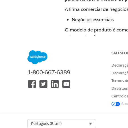
A linha comercial de negócio
Negócios essenciais
O modelo de produto é como o
saber mais sobre os compone
e saúde
.
SALESFO
Aqui está um modelo de produt
Declaraçã
1-800-667-6389
Declaraç
Termos d
Diretrize
Centro de
Sua
Select Org
Português (Brasil)