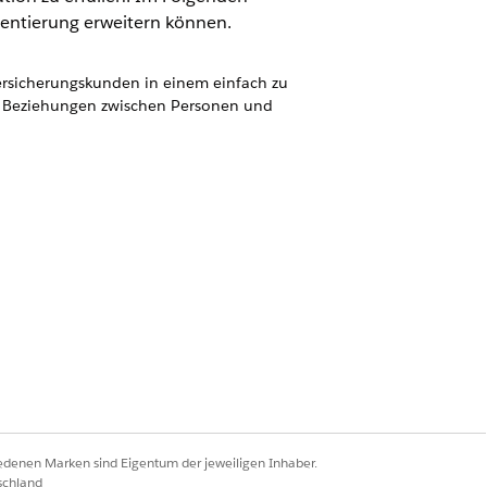
mentierung erweitern können.
ersicherungskunden in einem einfach zu
, Beziehungen zwischen Personen und
ten umwandeln und die
die Daten für standardmäßige und
chdem Sie ein
eren. Erleichtern Sie
.
eitlichte Konsole aussagekräftige,
iedenen Marken sind Eigentum der jeweiligen Inhaber.
en, die die Produktivität von
schland