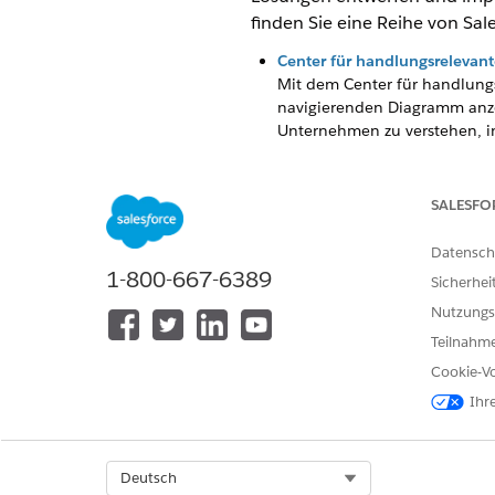
finden Sie eine Reihe von Sa
Center für handlungsrelevan
Mit dem Center für handlung
navigierenden Diagramm anze
Unternehmen zu verstehen, in
Datenverarbeitungsmodul-Def
Mit dem Datenverarbeitungsm
SALESFO
Transformationsergebnisse al
benutzerdefinierte Objekte 
Datensch
Datenverarbeitungsmodul eing
1-800-667-6389
Sicherhei
Generative AI von Einstein fü
Nutzungs
Nutzen Sie die Leistungsfähig
Teilnahme
Portal für Versicherungsneh
Cookie-Vo
Mit Experience Cloud können S
Versicherungsnehmern den Zug
Ihr
Insurance Service Excellence
Orchestrieren Sie alle Teile 
Select Org
Deutsch
personalisierte Interaktionen