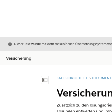
Schließen
Dieser Text wurde mit dem maschinellen Übersetzungssystem von S
Versicherung
SALESFORCE-HILFE
DOKUMENT
Sie befinden sich hier:
Inhalt anzeigen
Versicheru
Zusätzlich zu den lösungsorie
Lösungen entwerfen und impl