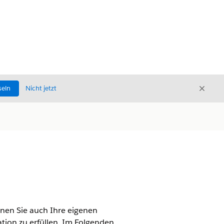
Schli
seln
Nicht jetzt
Schließ
nnen Sie auch Ihre eigenen
ion zu erfüllen. Im Folgenden