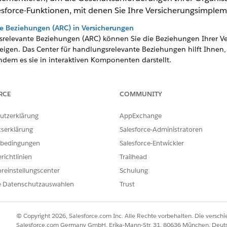
lesforce-Funktionen, mit denen Sie Ihre Versicherungsimple
te Beziehungen (ARC) in Versicherungen
srelevante Beziehungen (ARC) können Sie die Beziehungen Ihrer V
igen. Das Center für handlungsrelevante Beziehungen hilft Ihnen
dem es sie in interaktiven Komponenten darstellt.
initionen für Versicherungen
odul können Sie in Ihrer Salesforce-Organisation verfügbare Da
RCE
COMMUNITY
s neue oder aktualisierte Datensätze zurückschreiben. Sie können 
mithilfe von Datenverarbeitungsmodul-Definitionen umwandeln. Na
utzerklärung
AppExchange
erichtet haben, können Sie es mithilfe eines Flows ausführen.
tserklärung
Salesforce-Administratoren
r Versicherungen
bedingungen
Salesforce-Entwickler
keit der generativen AI mit Einstein für Ihr Versicherungsgeschäft.
richtlinien
Trailhead
mer
reinstellungscenter
Schulung
ie die digitale Erfahrung für Ihre Versicherungsnehmer personalisi
riff auf ihre Policen und ergreifen Sie bei Bedarf Schnellaktionen
e Datenschutzauswahlen
Trust
der Service-Erfahrung und bieten Sie Ihren Kunden über eine vereinh
© Copyright 2026, Salesforce.com Inc. Alle Rechte vorbehalten. Die versch
. Die Versicherungsmaklerkonsole vereint leistungsstarke Komponent
Salesforce.com Germany GmbH, Erika-Mann-Str. 31, 80636 München, Deut