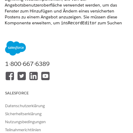
Angebotsbenutzeroberfläche verwendet werden, um das
Fenster zum Hinzufügen und Ändern eines versicherten
Postens zu einem Angebot anzuzeigen. Sie müssen diese
Komponente erweitern, um
zum Suchen
insRecordEditor
und Verwenden des OmniScripts zu erhalten, mit dem
versicherte Artikel hinzugefügt und geändert werden.
Öffnen Sie die duplizierte Kopie der Lightning
Webkomponente in Salesforce DX.
Führen Sie die Schritte unter
Erweitern von OmniStudio
1-800-667-6389
Vlocity Lightning Web Components
aus, um die
Komponente richtig zu erweitern, einschließlich des
Ersetzens der
-Namespace-Instanzen. um die
<c>
Komponente richtig zu erweitern, einschließlich des
Ersetzens der
-Namespace-Instanzen.
<c>
SALESFORCE
Öffnen Sie die HTML-Datei in Ihrer erweiterten
Komponente.
Datenschutzerklärung
Suchen Sie diesen Abschnitt des Codes:
Sicherheitserklärung
<template if:true={showEditorForm}>               
Nutzungsbedingungen
    <!-- Remove error message below and replace wi
Teilnahmerichtlinien
    <div class="slds-has-error slds-m-top_none sld