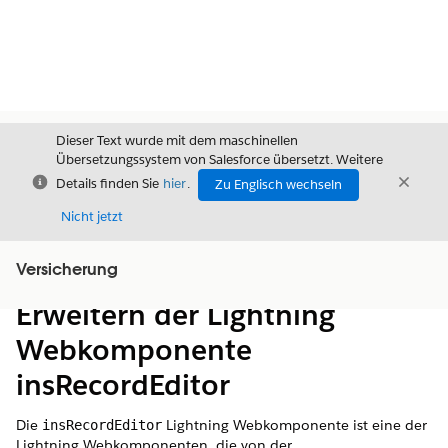
Dieser Text wurde mit dem maschinellen
Übersetzungssystem von Salesforce übersetzt. Weitere
Schließen
Schli
Details finden Sie
hier
.
Zu Englisch wechseln
Schließ
Nicht jetzt
Versicherung
Inhalt
Inhalt anzeigen
Erweitern der Lightning
Webkomponente
insRecordEditor
Die
Lightning Webkomponente ist eine der
insRecordEditor
Lightning Webkomponenten, die von der