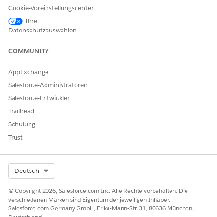
Cookie-Voreinstellungscenter
        <div class="slds-form-element__help" {cust
        </div>                        

Ihre
Datenschutzauswahlen
    </div>                    

</template>
COMMUNITY
Ersetzen Sie die Fehlermeldung durch das OmniScript-
AppExchange
Markup, das Sie unter
Erstellen eines OmniScripts
in Ihre
Zwischenablage kopiert haben.
Salesforce-Administratoren
Speichern Sie die HTML-Datei Ihrer erweiterten Lightning
Salesforce-Entwickler
Webkomponente und
stellen
Sie sie in Ihrer Organisation
Trailhead
bereit.
Schulung
Trust
KONNTEN SIE IHR PROBLEM MITHILFE DIESES ARTIKELS
LÖSEN?
Select Org
Deutsch
Geben Sie uns Feedback, damit wir uns verbessern können.
© Copyright 2026, Salesforce.com Inc. Alle Rechte vorbehalten. Die
Ja
Nein
verschiedenen Marken sind Eigentum der jeweiligen Inhaber.
Salesforce.com Germany GmbH, Erika-Mann-Str. 31, 80636 München,
Deutschland