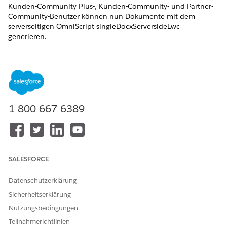
Kunden-Community Plus-, Kunden-Community- und Partner-
Community-Benutzer können nun Dokumente mit dem
serverseitigen OmniScript singleDocxServersideLwc
generieren.
Wo:
Diese Funktion ist für alle (neuen und bestehenden)
Kunden verfügbar, die ein Upgrade auf die Version Summer
'22 vornehmen.
Organisator:
Für Kunden-Community Plus-, Kunden-
Community- und Partner-Community-Benutzer.
1-800-667-6389
KONNTEN SIE IHR PROBLEM MITHILFE DIESES ARTIKELS
LÖSEN?
SALESFORCE
Geben Sie uns Feedback, damit wir uns verbessern können.
Datenschutzerklärung
Ja
Nein
Sicherheitserklärung
Nutzungsbedingungen
Teilnahmerichtlinien