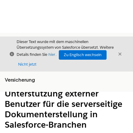
Dieser Text wurde mit dem maschinellen
Übersetzungssystem von Salesforce übersetzt. Weitere
Schließen
Schli
Details finden Sie
hier
.
Zu Englisch wechseln
Schließ
Nicht jetzt
Versicherung
Inhalt
Inhalt anzeigen
Unterstützung externer
Benutzer für die serverseitige
Dokumenterstellung in
Salesforce-Branchen