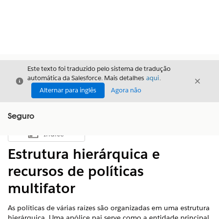
Este texto foi traduzido pelo sistema de tradução
automática da Salesforce. Mais detalhes
aqui
.
Fechar
Fecha
Fechar
Alternar para inglês
Agora não
Seguro
Índice
Mostrar índice
Estrutura hierárquica e
recursos de políticas
multifator
As políticas de várias raízes são organizadas em uma estrutura
hierárquica. Uma apólice pai serve como a entidade principal,