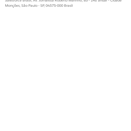
Salesforce Brasil, Av. Jornalista Roberto Marinho, 85 - 14º andar - Cidade
Monções, São Paulo - SP, 04575-000 Brasil