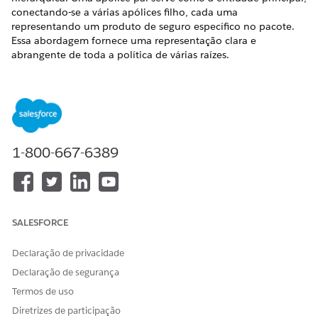
conectando-se a várias apólices filho, cada uma
representando um produto de seguro específico no pacote.
Essa abordagem fornece uma representação clara e
abrangente de toda a política de várias raízes.
As políticas de várias raízes seguem uma estrutura de pai e
filho com uma política pai e políticas filho
correspondentes para cada produto raiz na cotação.
Se uma política tiver sido originalmente emitida com
apenas um produto, mas você planeja adicionar vários
1-800-667-6389
produtos sob a mesma política, você ainda deverá usar o
serviço de criação de política multifator. Da mesma forma,
se uma apólice for deixada com apenas um produto
devido à remoção de produtos durante um endosso da
apólice, ela continuará a manter um relacionamento pai-
SALESFORCE
filho.
Em uma política de várias raízes, você pode realizar uma
Declaração de privacidade
operação de transação apenas na política pai. Não é
Declaração de segurança
possível aprovar uma política filha.
Termos de uso
Os serviços de várias raízes são executados usando apenas
Diretrizes de participação
o ID da cotação.