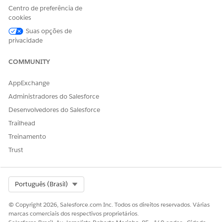
Centro de preferência de
cookies
Suas opções de
ESTE ARTIGO RESOLVEU SEU PROBLEMA?
privacidade
Diga-nos para podermos melhorar!
COMMUNITY
Sim
Não
AppExchange
Administradores do Salesforce
Desenvolvedores do Salesforce
Trailhead
Treinamento
Trust
Select Org
Português (Brasil)
© Copyright 2026, Salesforce.com Inc. Todos os direitos reservados. Várias
marcas comerciais dos respectivos proprietários.