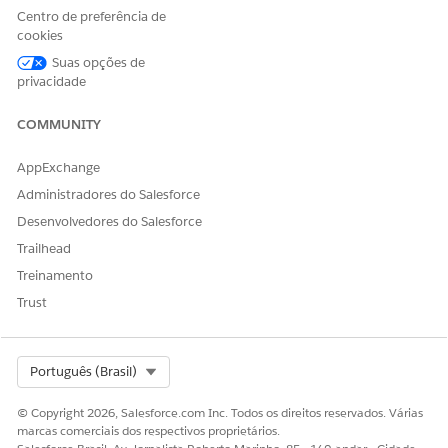
Sem autoridade pendente. Se outro processo de aprovação
Centro de preferência de
for iniciado, a declaração mudará de Sem autoridade
cookies
pendente de volta para Autoridade pendente novamente.
Suas opções de
privacidade
COMMUNITY
AppExchange
Administradores do Salesforce
Desenvolvedores do Salesforce
Trailhead
Treinamento
Trust
Select Org
Português (Brasil)
© Copyright 2026, Salesforce.com Inc. Todos os direitos reservados. Várias
marcas comerciais dos respectivos proprietários.