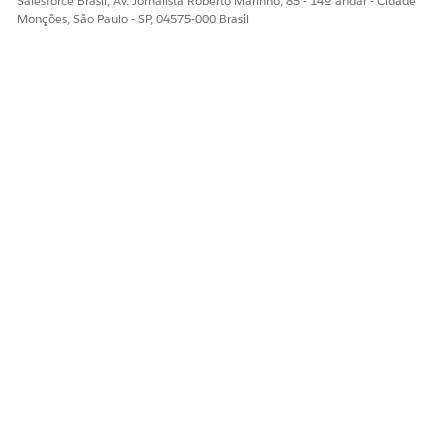
Salesforce Brasil, Av. Jornalista Roberto Marinho, 85 - 14º andar - Cidade
Monções, São Paulo - SP, 04575-000 Brasil
Consulte também
Processos de aprovação
Guia do desenvolvedor:
Instruções de bloqueio