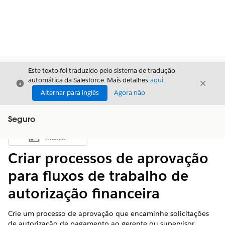
Este texto foi traduzido pelo sistema de tradução
automática da Salesforce. Mais detalhes
aqui
.
Fechar
Fecha
Fechar
Alternar para inglês
Agora não
Seguro
Índice
Mostrar índice
Criar processos de aprovação
para fluxos de trabalho de
autorização financeira
Crie um processo de aprovação que encaminhe solicitações
de autorização de pagamento ao gerente ou supervisor