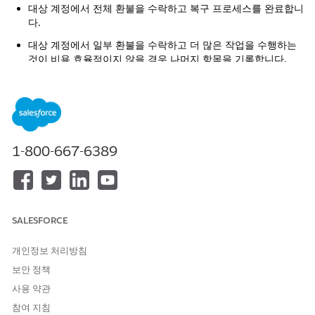
대상 계정에서 전체 환불을 수락하고 복구 프로세스를 완료합니
다.
대상 계정에서 일부 환불을 수락하고 더 많은 작업을 수행하는
것이 비용 효율적이지 않을 경우 나머지 항목을 기록합니다.
대상 계정에서 부분적인 환불을 수락한 다음 표준 프로세스 또
는 법적 조치를 통해 추가 금액을 추구합니다.
각 청구 복구 레코드의 상태에 수락된 복구, 추가 작업으로 수락됨
또는 복구 해지됨 등 해당 복구 시도의 현재 상태가 반영됩니다.
1-800-667-6389
예: 청구 에이전트는 손실에 대해 타사에 대해 $10,000의 복구 금
액을 청구합니다. 일련의 복구 및 추가 조치 후 에이전트는 $9,000
의 환불을 수락하고 나머지 $1,000을 기록합니다.
복구 작업을 수행하는 동안 청구 복구 레코드에 각각의 추구 및 수
락 금액이 저장되며, 청구의 재무 요약 차트에 시간에 따라 추구 및
SALESFORCE
수락 금액이 감소하거나 증가하는 것이 표시됩니다.
개인정보 처리방침
타임라인 세부 사항
청구 복구 레코드 및 재무 요
보안 정책
약
사용 약관
추구 $10,000
참여 지침