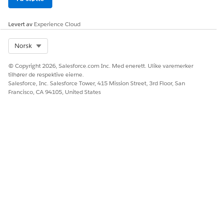
Levert av
Experience Cloud
Select Org
Norsk
© Copyright 2026, Salesforce.com Inc. Med enerett. Ulike varemerker
Fortsett med 4000 USD
tilhører de respektive eierne.
Salesforce, Inc. Salesforce Tower, 415 Mission Street, 3rd Floor, San
Francisco, CA 94105, United States
Motta USD 2000