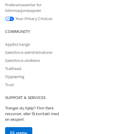
Kravgjenoppretting-poster hvert etterfulgt og godtatt beløp,
Preferansesenter for
og Financial Summary-diagrammet i kravet viser etterfulgt og
informasjonskapsler
godtatt beløp som synker eller øker over tid.
Your Privacy Choices
TIDSLINJEDETALJER
KRAVGJENOPPRETTINGS
POST OG ØKONOMISK
COMMUNITY
OPPSUMMERING
AppExchange
Følge etter USD 10 000
Salesforce-administratorer
Salesforce-utviklere
Trailhead
Opplæring
Trust
SUPPORT & SERVICES
Trenger du hjelp? Finn flere
Motta USD 6000
ressurser, eller få kontakt med
en ekspert.
Få støtte