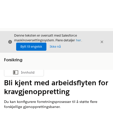
Denne teksten er oversatt med Salesforce
maskinoversettingssystem. Flere detaljer
her
.
Avslutt
Avslut
Avslutt
Bytt til engelsk
Ikke nå
Forsikring
Innhold
Vis innholdsfortegnelse
Bli kjent med arbeidsflyten for
kravgjenoppretting
Du kan konfigurere forretningsprosesser til å støtte flere
forskjellige gjenopprettingsbaner.