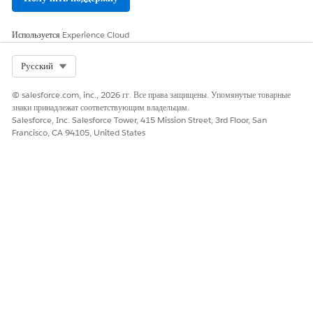
Используется
Experience Cloud
Select Org
Русский
© salesforce.com, inc., 2026 гг. Все права защищены. Упомянутые товарные
знаки принадлежат соответствующим владельцам.
Salesforce, Inc. Salesforce Tower, 415 Mission Street, 3rd Floor, San
Преследовать еще 4000
Francisco, CA 94105, United States
долларов
Получать 2000$