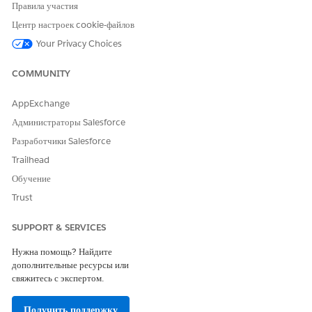
Правила участия
хранят каждую преследуемую и принятую сумму, а диаграмма
«Финансовая сводка» в претензии отображает преследуемые и
Центр настроек cookie-файлов
принятые суммы, которые сокращаются или растут с течением
Your Privacy Choices
времени.
COMMUNITY
СВЕДЕНИЯ О
ЗАПИСЬ
ВРЕМЕННОЙ ШКАЛЕ
ВОССТАНОВЛЕНИЯ
AppExchange
ПРЕТЕНЗИЙ И
ФИНАНСОВАЯ СВОДКА
Администраторы Salesforce
Разработчики Salesforce
Преследовать 10 000
долларов
Trailhead
Обучение
Trust
SUPPORT & SERVICES
Нужна помощь? Найдите
дополнительные ресурсы или
свяжитесь с экспертом.
Получать 6000$
Получить поддержку