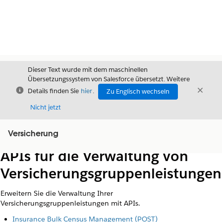
Dieser Text wurde mit dem maschinellen
Übersetzungssystem von Salesforce übersetzt. Weitere
Schließen
Schli
Details finden Sie
hier
.
Zu Englisch wechseln
Schließ
Nicht jetzt
Versicherung
Inhalt
Inhalt anzeigen
APIs für die Verwaltung von
Versicherungsgruppenleistungen
Erweitern Sie die Verwaltung Ihrer
Versicherungsgruppenleistungen mit APIs.
Insurance Bulk Census Management (POST)