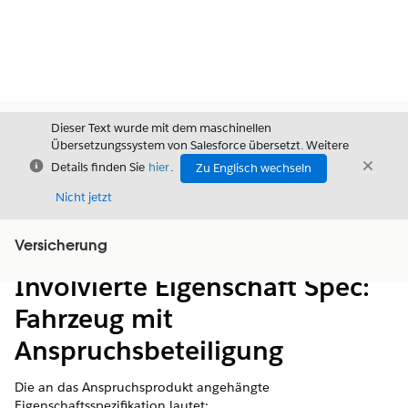
Dieser Text wurde mit dem maschinellen
Übersetzungssystem von Salesforce übersetzt. Weitere
Schließen
Schli
Details finden Sie
hier
.
Zu Englisch wechseln
Schließ
Nicht jetzt
Versicherung
Inhalt
Inhalt anzeigen
Involvierte Eigenschaft Spec:
Fahrzeug mit
Anspruchsbeteiligung
Die an das Anspruchsprodukt angehängte
Eigenschaftsspezifikation lautet: