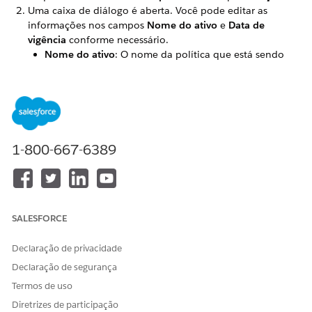
Uma caixa de diálogo é aberta. Você pode editar as
informações nos campos
Nome do ativo
e
Data de
vigência
conforme necessário.
Nome do ativo
: O nome da política que está sendo
criada. Esse campo é preenchido previamente com o
nome da cotação.
Data efetiva
: A data em que a política entra em vigor.
Esse campo é preenchido previamente com a Data de
vigência listada na cotação.
1-800-667-6389
NOTA
SALESFORCE
Você pode personalizar esses campos editando o
conjunto de campos IssuePolicyFields no objeto
Declaração de privacidade
Apólice (Ativo). Consulte
Editar conjuntos de campos
para obter detalhes.
Declaração de segurança
Termos de uso
A
Data de expiração
é um campo de fórmula que será
Diretrizes de participação