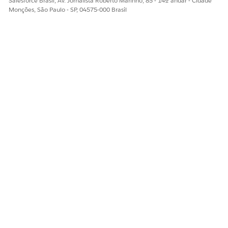
Salesforce Brasil, Av. Jornalista Roberto Marinho, 85 - 14º andar - Cidade
política vinculada à política pai.
Monções, São Paulo - SP, 04575-000 Brasil
ESTE ARTIGO RESOLVEU SEU PROBLEMA?
Diga-nos para podermos melhorar!
Sim
Não