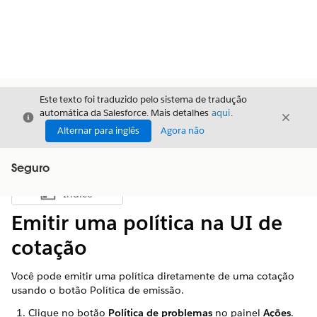
Este texto foi traduzido pelo sistema de tradução
automática da Salesforce. Mais detalhes
aqui
.
Fechar
Fecha
Fechar
Alternar para inglês
Agora não
Seguro
Índice
Mostrar índice
Emitir uma política na UI de
cotação
Você pode emitir uma política diretamente de uma cotação
usando o botão Política de emissão.
Clique no botão
Política de problemas
no painel
Ações
.