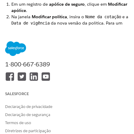
Em um registro de
apólice de seguro
, clique em
Modificar
apólice
.
Na janela
Modificar política
, insira o
e a
Nome da cotação
da nova versão da política. Para um
Data de vigência
endosso fora de sequência, a data efetiva é igual ou
anterior à data efetiva das versões de política existentes.
Para notificá-lo de que uma aprovação está fora de
sequência, o sistema mostra um aviso junto com uma lista
de versões futuras afetadas por essa transação. Você ainda
pode optar por avançar com o processo de criação de
1-800-667-6389
aprovação.
Clique em
Criar
para gerar uma cotação de Aprovação.
No registro de
Cotação
, adicione, remova e edite itens
segurados e coberturas conforme necessário. Depois de
terminar de fazer alterações na cotação, clique em
Política
SALESFORCE
de problemas
.
Declaração de privacidade
Declaração de segurança
Termos de uso
Diretrizes de participação
Há suporte para aprovação fora da
IMPORTANTE