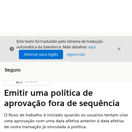
Este texto foi traduzido pelo sistema de tradução
automática da Salesforce. Mais detalhes
aqui
.
Fechar
Fecha
Fechar
Alternar para inglês
Agora não
Seguro
Índice
Mostrar índice
Emitir uma política de
aprovação fora de sequência
O fluxo de trabalho é iniciado quando os usuários tentam criar
uma aprovação com uma data efetiva anterior à data efetiva
de outra transação já vinculada à política.