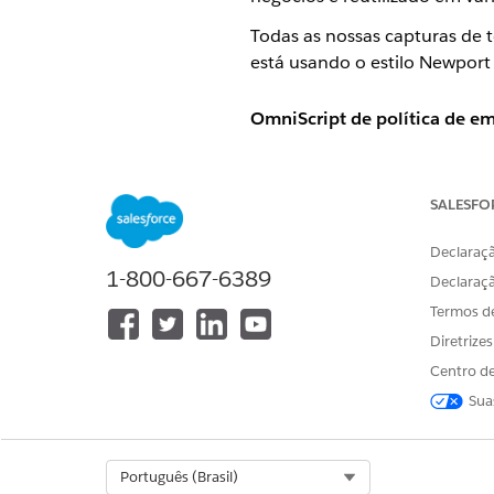
Todas as nossas capturas de 
está usando o estilo Newport 
OmniScript de política de em
Você pode iniciar esse OmniSc
Portal de corretores (New
SALESFO
Corretores e agentes
Declaraçã
1-800-667-6389
Console de interação (Lig
Declaraç
Termos d
Agentes de seguro interno 
Diretrize
Administrador do Lightni
Centro de
Agentes de seguro int
Sua
Administradores do Vlo
Select Org
Português (Brasil)
Esses OmniScripts agora são 