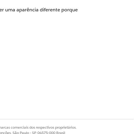
ter uma aparência diferente porque
los tipos de usuários descritos:
arcas comerciais dos respectivos proprietários.
rvices Cloud, em vez do objeto
onções, São Paulo - SP, 04575-000 Brasil