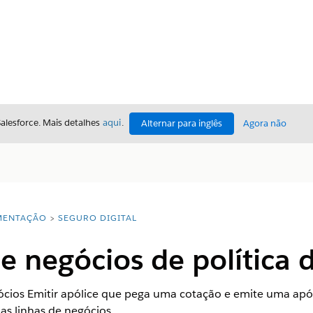
Salesforce. Mais detalhes
aqui
.
Alternar para inglês
Agora não
ENTAÇÃO
SEGURO DIGITAL
e negócios de política 
ios Emitir apólice que pega uma cotação e emite uma apól
ias linhas de negócios.