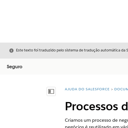
Fechar
Este texto foi traduzido pelo sistema de tradução automática da 
Seguro
AJUDA DO SALESFORCE
DOCUM
Você está aqui:
Mostrar índice
Processos d
Criamos um processo de negóc
negócios é reutilizado em vár