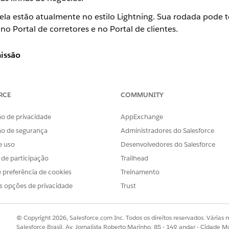
tela estão atualmente no estilo Lightning. Sua rodada pode 
no Portal de corretores e no Portal de clientes.
issão
ript nos seguintes aplicativos, onde ele pode ser acessado pe
port)
RCE
COMMUNITY
o de privacidade
AppExchange
htning)
ão de segurança
Administradores do Salesforce
e uso
Desenvolvedores do Salesforce
e representantes de call center
s de participação
Trailhead
ng Experience (Newport)
 preferência de cookies
Treinamento
erno
s opções de privacidade
Trust
city
© Copyright 2026, Salesforce.com Inc. Todos os direitos reservados. Várias m
gravados no objeto nativo Apólice de seguro do Financial Se
Salesforce Brasil, Av. Jornalista Roberto Marinho, 85 - 14º andar - Cidade M