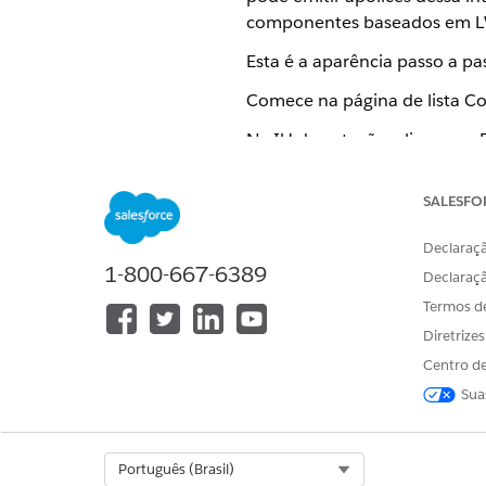
componentes baseados em LW
Esta é a aparência passo a pa
Comece na página de lista Cot
Na IU de cotação, clique em Em
SALESFO
Declaraçã
1-800-667-6389
Declaraç
Termos d
Diretrize
Centro de
Sua
Na janela Política de emissão,
Select Org
Português (Brasil)