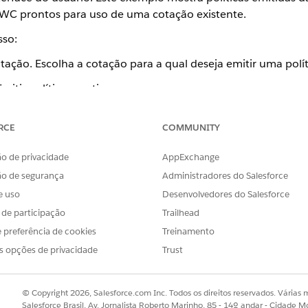
C prontos para uso de uma cotação existente.
sso:
ação. Escolha a cotação para a qual deseja emitir uma polít
itir política – nativa.
RCE
COMMUNITY
o de privacidade
AppExchange
ão de segurança
Administradores do Salesforce
e uso
Desenvolvedores do Salesforce
s de participação
Trailhead
 preferência de cookies
Treinamento
s opções de privacidade
Trust
 faça as alterações desejadas e clique em Criar.
© Copyright 2026, Salesforce.com Inc. Todos os direitos reservados. Várias m
Salesforce Brasil, Av. Jornalista Roberto Marinho, 85 - 14º andar - Cidade M