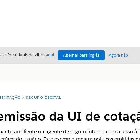
Salesforce. Mais detalhes
aqui
.
Alternar para inglês
Agora não
ENTAÇÃO
SEGURO DIGITAL
 emissão da UI de cotaç
nto ao cliente ou agente de seguro interno com acesso à i
terface do usuário. Este exemplo mostra políticas emitidas 