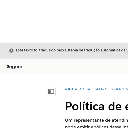
Fechar
Este texto foi traduzido pelo sistema de tradução automática da 
Seguro
AJUDA DO SALESFORCE
DOCUM
Você está aqui:
Mostrar índice
Política de
Um representante de atendime
pode emitir apólices dessa in