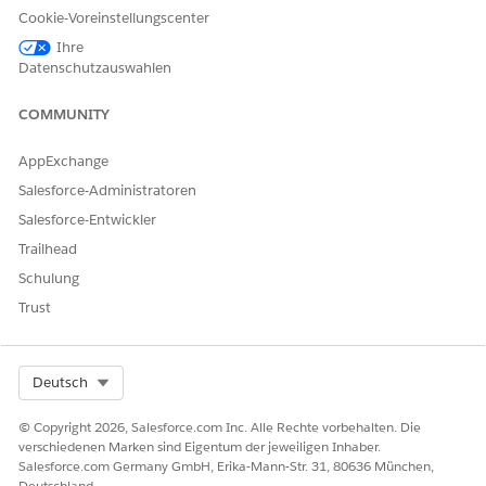
Cookie-Voreinstellungscenter
Ihre
Datenschutzauswahlen
Erstellen Sie für jedes Mitglied Ihres Teams einen
Datensatz vom Typ "Anspruchsteammitglied" und weisen
COMMUNITY
Sie jedem Teammitglied die richtigen Rollen zu.
Erstellen Sie Aktionsplanvorlagen und Aktionspläne für
AppExchange
Ansprüche. Erstellen Sie beispielsweise Aktionspläne, in
denen die Aufgaben aufgeführt sind, die der
Salesforce-Administratoren
Anspruchsinhaber und der Anspruchs-Supervisor für einen
Salesforce-Entwickler
Anspruch ausführen müssen.
Trailhead
Fügen Sie Anspruch Aktionspläne hinzu.
Schulung
Erstellen Sie einen Flow, der die Anspruchs
- und
OwnerId
Anspruchsabdeckung abruft und diese Werte
ClaimTeamM
Trust
Datensätzen hinzufügt.
Mit diesen
ember
OwnerId
identifizierenden Werten in den
können
ClaimTeamMember
Aktionspläne an bestimmte Ansprüche angehängt werden.
Select Org
Deutsch
Sie können einem Anspruch auch direkt einen Aktionsplan
hinzufügen. Klicken Sie in der Themenliste des
© Copyright 2026, Salesforce.com Inc. Alle Rechte vorbehalten. Die
Anspruchsdatensatzes im Abschnitt "Aktionspläne" auf
verschiedenen Marken sind Eigentum der jeweiligen Inhaber.
Salesforce.com Germany GmbH, Erika-Mann-Str. 31, 80636 München,
Neuer Plan
.
Deutschland