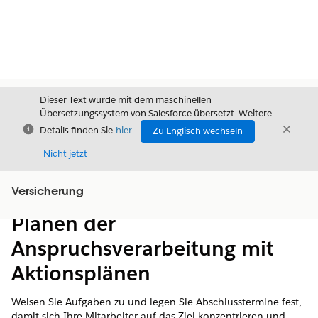
Dieser Text wurde mit dem maschinellen
Übersetzungssystem von Salesforce übersetzt. Weitere
Schließen
Schli
Details finden Sie
hier
.
Zu Englisch wechseln
Schließ
Nicht jetzt
Versicherung
Inhalt
Inhalt anzeigen
Planen der
Anspruchsverarbeitung mit
Aktionsplänen
Weisen Sie Aufgaben zu und legen Sie Abschlusstermine fest,
damit sich Ihre Mitarbeiter auf das Ziel konzentrieren und