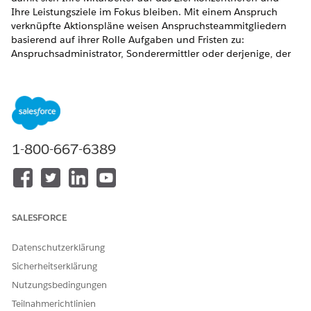
Ihre Leistungsziele im Fokus bleiben. Mit einem Anspruch
verknüpfte Aktionspläne weisen Anspruchsteammitgliedern
basierend auf ihrer Rolle Aufgaben und Fristen zu:
Anspruchsadministrator, Sonderermittler oder derjenige, der
für die Aufgabe am besten geeignet ist.
Bereiten Sie Ihre Organisation auf Aktionspläne vor.
Stellen Sie sicher, dass Benutzer über die Lizenz
"Aktionspläne" verfügen.
Fügen Sie der Themenliste im Seitenlayout "Anspruch"
1-800-667-6389
Aktionspläne hinzu.
Fügen Sie im Objekt-Manager für das Objekt
"Anspruchsteammitglied" dem Feld "Rolle"
Auswahllistenwerte hinzu.
SALESFORCE
Datenschutzerklärung
Sicherheitserklärung
Nutzungsbedingungen
Teilnahmerichtlinien