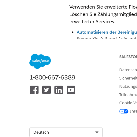
Verwenden Sie erweiterte Flo
Löschen Sie Zählungsmitglied
erweiterter Services.
Automatisieren der Bereinig
Sparen Sie Zeit und Aufwand
Daten zu Angeboten und Regi
sollen, und legen Sie die Ber
SALESFO
Organisation reibungslos fun
Bewertungsdatenbereinigung
Datensch
Abschließen der Registrierun
1-800-667-6389
Sicherhei
Mit dem erweiterten Registrie
Nutzungs
für jedes Mitglied registrier
dasselbe Mitglied innerhalb d
Teilnahme
Cookie-Vo
Schnelles Löschen aller Mitg
Reduzieren Sie den Zeit- und
Ihr
Plänen und bis zu fünf Abde
Effizienteres Bewerten von P
Select Org
Deutsch
Verwenden Sie die aktualisie