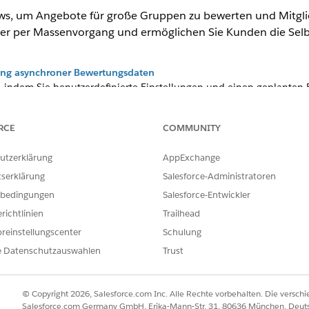
ws, um Angebote für große Gruppen zu bewerten und Mitglied
er per Massenvorgang und ermöglichen Sie Kunden die Selbs
ung asynchroner Bewertungsdaten
, indem Sie benutzerdefinierte Einstellungen und einen geplanten
strierungsbewertungen für große Gruppen zu entfernen. Wählen Si
einigungshäufigkeit entsprechend Ihren Geschäftsanforderungen fest
RCE
COMMUNITY
ktioniert, und reduzieren Sie die manuelle Wartung mit der Automa
.
utzerklärung
AppExchange
g in großem Umfang mit einem erweiterten Registrierungs-Flow
tserklärung
Salesforce-Administratoren
rungs-Flow können Sie bis zu 10.000 Mitglieder gleichzeitig mit b
bedingungen
Salesforce-Entwickler
en. Mit doppelten Richtlinienüberprüfungen können Sie vermeiden, da
erselben Plankategorie erstellen, und so Zeit sparen.
richtlinien
Trailhead
reinstellungscenter
Schulung
lieder der Gruppenzählung
 Arbeitsaufwand für das Löschen von jeweils bis zu 10.000 Mitglied
e Datenschutzauswahlen
Trust
ckungen pro Plan. Außerdem können Sie bis zu 150.000 Mitglieder
länen für große Gruppen
© Copyright 2026, Salesforce.com Inc. Alle Rechte vorbehalten. Die versch
rte Version des Flows "Bewertung der Volkszählung generieren" un
Salesforce.com Germany GmbH, Erika-Mann-Str. 31, 80636 München, Deut