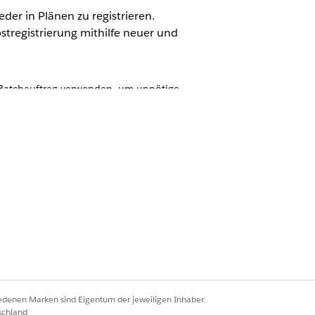
er in Plänen zu registrieren.
tregistrierung mithilfe neuer und
 Batchauftrag verwenden, um unnötige
e aus, ob Daten bereinigt werden
. Sorgen Sie dafür, dass Ihre
tisierung der
is zu 30 unterschiedlichen Planoptionen
ss Sie eine andere Richtlinie für
ern mit bis zu fünf ausgewählten
 ohne Pläne löschen.
iedenen Marken sind Eigentum der jeweiligen Inhaber.
d den Flow "Bewertung der Volkszählung
schland