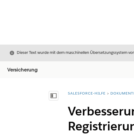
Schließen
Dieser Text wurde mit dem maschinellen Übersetzungssystem von S
Versicherung
SALESFORCE-HILFE
DOKUMENT
Sie befinden sich hier:
Inhalt anzeigen
Verbesseru
Registrier