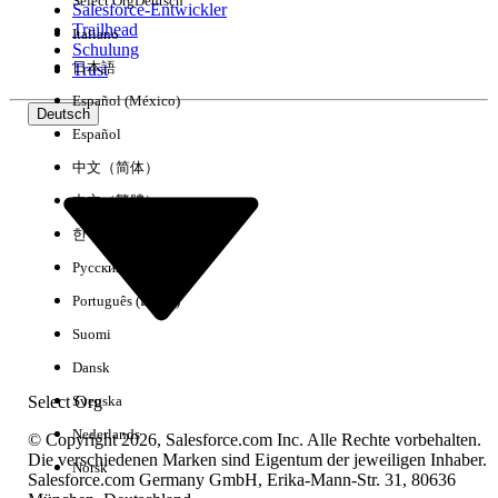
Select Org
Deutsch
Salesforce-Entwickler
Trailhead
Italiano
Erfahrung
Schulung
日本語
Trust
Español (México)
Deutsch
Español
Alle löschen
Fertig
中文（简体）
中文（繁體）
한국어
Русский
Português (Brasil)
Suomi
Dansk
Select Org
Svenska
Nederlands
© Copyright 2026, Salesforce.com Inc. Alle Rechte vorbehalten.
Die verschiedenen Marken sind Eigentum der jeweiligen Inhaber.
Norsk
Salesforce.com Germany GmbH, Erika-Mann-Str. 31, 80636
Keine Ergebnisse