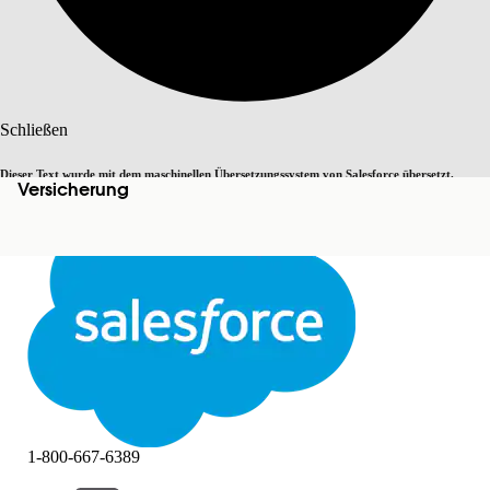
Suche
Schließen
Dieser Text wurde mit dem maschinellen Übersetzungssystem von Salesforce übersetzt.
Versicherung
Zu Englisch wechseln
Nicht jetzt
Weitere Details finden Sie
hier
.
Schließen
Schließen
1-800-667-6389