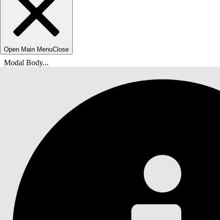
Open Main Menu
Close
Modal Body...
Você está aqui:
Ajuda do Salesforce
Documentação
Seguro digital