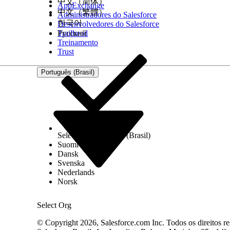
中文（简体）
AppExchange
中文（繁體）
Administradores do Salesforce
한국어
Desenvolvedores do Salesforce
Trailhead
Русский
Treinamento
Trust
Português (Brasil)
Select Org
Português (Brasil)
Suomi
Dansk
Svenska
Nederlands
Norsk
Select Org
© Copyright 2026, Salesforce.com Inc. Todos os direitos re