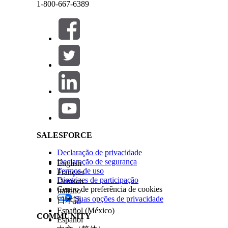
1-800-667-6389
Fechar
Fechar
Salesforce Help | Article
SALESFORCE
Declaração de privacidade
Declaração de segurança
English
Termos de uso
Français
Diretrizes de participação
Deutsch
Centro de preferência de cookies
Italiano
Suas opções de privacidade
日本語
Español (México)
COMMUNITY
Español