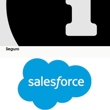
Jornadas de aprendi
As jornadas de aprendizado o conduzem para o me
seus projetos de implementação. As jornadas de
Trailhead, projetos, trilhas, trailmixes, superemb
Jornada de aprendizado do consultor da Plataform
Seguro
Essa jornada de aprendizado é para qualquer pes
todos os cursos de treinamento de produto e certi
projeto de implementação da Plataforma de seguro
Jornada de aprendizado do desenvolvedor da Plat
Essa jornada de aprendizado é para qualquer pes
todos os cursos de treinamento de produto e certi
projeto de implementação da Plataforma de seguro
Fechar
ESTE ARTIGO RESOLVEU SEU PROBLEMA?
Este texto foi traduzido pelo sistema de tradução automática da Salesforce. Mais detalhes
aq
Diga-nos para podermos melhorar!