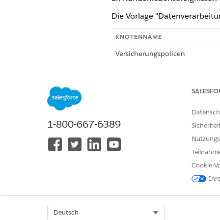
Die Vorlage "Datenverarbeitu
KNOTENNAME
Versicherungspolicen
Lebensereignisse
Accounts
SALESFO
Ereignisdatum
Datensch
1-800-667-6389
Sicherhei
Aktualisierungen an Lebenserei
Nutzungs
Teilnahme
Cookie-Vo
Accounts mit Ereignissen und Ri
Ihr
Accounts und Richtlinien
Select Org
Deutsch
Abhängigkeiten und Eigenschaf