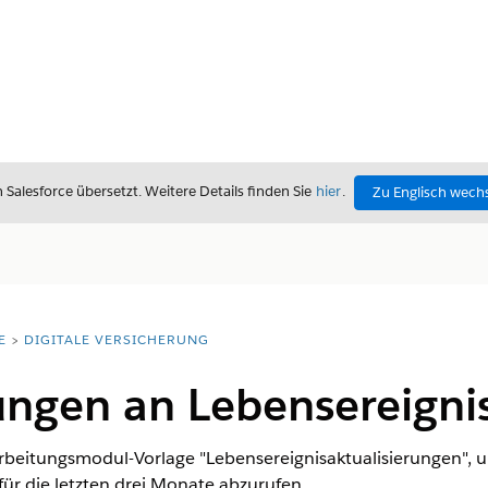
alesforce übersetzt. Weitere Details finden Sie
hier
.
Zu Englisch wech
E
DIGITALE VERSICHERUNG
ungen an Lebensereigni
beitungsmodul-Vorlage "Lebensereignisaktualisierungen", um
ür die letzten drei Monate abzurufen.