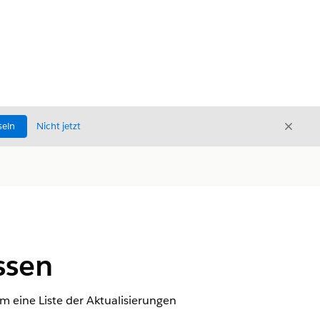
Schli
seln
Nicht jetzt
Schließ
ssen
 eine Liste der Aktualisierungen