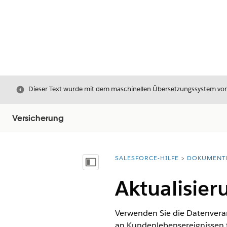
Schließen
Dieser Text wurde mit dem maschinellen Übersetzungssystem von S
Versicherung
SALESFORCE-HILFE
DOKUMENT
Sie befinden sich hier:
Inhalt anzeigen
Aktualisier
Verwenden Sie die Datenverar
an Kundenlebensereignissen f