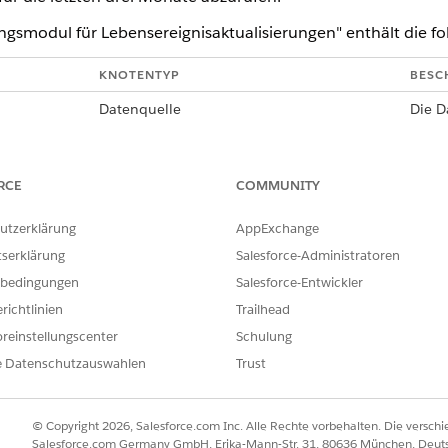
ngsmodul für Lebensereignisaktualisierungen" enthält die f
KNOTENTYP
BESC
Datenquelle
Die D
Datenquelle
Die D
Datenquelle
Die D
RCE
COMMUNITY
Filter
Filter
utzerklärung
AppExchange
sind.
tserklärung
Salesforce-Administratoren
gnissen
Writeback-Objekt
Das D
bedingungen
Salesforce-Entwickler
Leben
enthä
richtlinien
Trailhead
reinstellungscenter
Schulung
chtlinien
Beitreten
Verkn
und E
e Datenschutzauswahlen
Trust
Beitreten
Verkn
Versi
© Copyright 2026, Salesforce.com Inc. Alle Rechte vorbehalten. Die versch
ten
Salesforce.com Germany GmbH, Erika-Mann-Str. 31, 80636 München, Deut
Beitreten
Fügt 