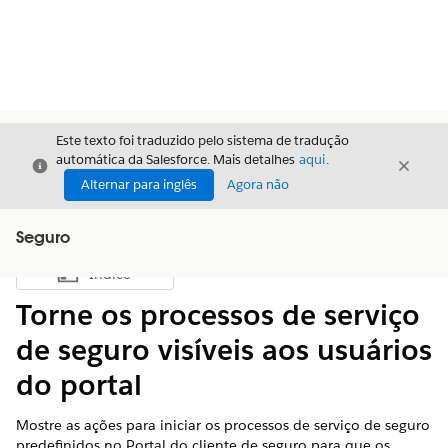
Este texto foi traduzido pelo sistema de tradução
automática da Salesforce. Mais detalhes
aqui
.
Fechar
Fecha
Fechar
Alternar para inglês
Agora não
Seguro
Índice
Mostrar índice
Torne os processos de serviço
de seguro visíveis aos usuários
do portal
Mostre as ações para iniciar os processos de serviço de seguro
predefinidos no Portal do cliente de seguro para que os