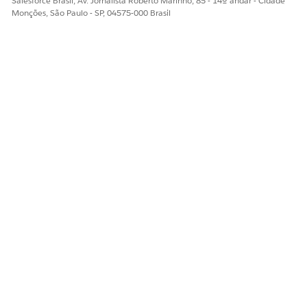
Salesforce Brasil, Av. Jornalista Roberto Marinho, 85 - 14º andar - Cidade
Ao lado do portal do Experience Cloud, clique em
Criador
.
Monções, São Paulo - SP, 04575-000 Brasil
Clique em
Iniciador de ação
.
Selecione a implantação que você criou anteriormente.
Visualize e publique suas alterações.
ESTE ARTIGO RESOLVEU SEU PROBLEMA?
Diga-nos para podermos melhorar!
Sim
Não