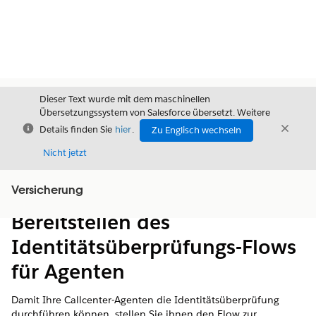
Dieser Text wurde mit dem maschinellen
Übersetzungssystem von Salesforce übersetzt. Weitere
Schließen
Schli
Details finden Sie
hier
.
Zu Englisch wechseln
Schließ
Nicht jetzt
Versicherung
Inhalt
Inhalt anzeigen
Bereitstellen des
Identitätsüberprüfungs-Flows
für Agenten
Damit Ihre Callcenter-Agenten die Identitätsüberprüfung
durchführen können, stellen Sie ihnen den Flow zur