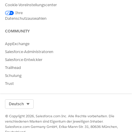
Engagementinteraktionsdatensätze werden zur Laufzeit
Cookie-Voreinstellungscenter
automatisch erstellt.
Ihre
Datenschutzauswahlen
Lesen Sie die Nachricht und schließen Sie dann das
Fenster.
COMMUNITY
Legen Sie die Flow-Komponente auf der Seite ab.
AppExchange
Wählen Sie den entsprechenden Flow im Feld "Flow" aus.
Salesforce-Administratoren
Wählen Sie im Attributbereich die Option
Datensatz-ID an
diese Variable übergeben
aus.
Salesforce-Entwickler
Trailhead
Speichern und aktivieren Sie Ihre Änderungen.
Schulung
Schließen Sie Flow Builder.
Trust
KONNTEN SIE IHR PROBLEM MITHILFE DIESES ARTIKELS
Select Org
Deutsch
LÖSEN?
© Copyright 2026, Salesforce.com Inc. Alle Rechte vorbehalten. Die
Geben Sie uns Feedback, damit wir uns verbessern können.
verschiedenen Marken sind Eigentum der jeweiligen Inhaber.
Salesforce.com Germany GmbH, Erika-Mann-Str. 31, 80636 München,
Ja
Nein
Deutschland