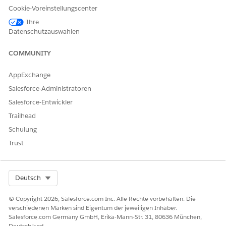
Cookie-Voreinstellungscenter
Ihre
Datenschutzauswahlen
HINWEIS
Wenn im Anspruchsdatensatz keine
COMMUNITY
Teilnehmerinformationen angezeigt werden, bitten Sie
Ihren Administrator, die LWC für Vlocity-
Anspruchsteilnehmer zu konfigurieren. Wenn er bereits
AppExchange
konfiguriert ist, können Sie ihn dem Anspruchsdatensatz
Salesforce-Administratoren
selbst hinzufügen. Entsprechende Informationen finden
Salesforce-Entwickler
Sie unter Hinzufügen der Lightning-Webkomponente
"Vlocity-Anspruchsteilnehmer" zur Datensatzseite für
Trailhead
Ansprüche.
Schulung
.
Trust
Klicken Sie in einem Anspruch auf die Registerkarte
Anspruchsteilnehmer
.
Select Org
Deutsch
Fügen Sie einen beteiligten Posten für einen
Anspruchsbeteiligten hinzu, bearbeiten oder löschen Sie
© Copyright 2026, Salesforce.com Inc. Alle Rechte vorbehalten. Die
ihn.
verschiedenen Marken sind Eigentum der jeweiligen Inhaber.
Klicken Sie zum Hinzufügen eines beteiligten Elements
Salesforce.com Germany GmbH, Erika-Mann-Str. 31, 80636 München,
auf das Dropdown-Menü für den Teilnehmer und
Deutschland