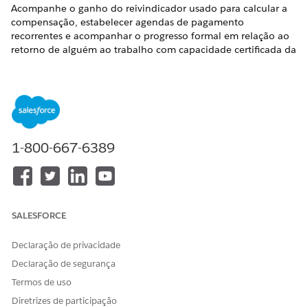
Acompanhe o ganho do reivindicador usado para calcular a
compensação, estabelecer agendas de pagamento
recorrentes e acompanhar o progresso formal em relação ao
retorno de alguém ao trabalho com capacidade certificada da
parte.
Onde:
Essa alteração se aplica ao Lightning Experience nas
edições Professional, Enterprise e Unlimited com o pacote
gerenciado Indústrias de seguro.
Quem:
Os usuários precisam da licença do complemento
1-800-667-6389
Gerenciamento de declarações para usar esse recurso.
Por quê:
As reivindicações de remuneração dos trabalhadores
envolvem camadas extras de administração e manutenção de
registros. Objetos padrão novos e atualizados facilitam a
conformidade para os ajustadores de declarações e ajudam a
SALESFORCE
obter pagamentos oportunos e precisos para os
trabalhadores lesados.
Declaração de privacidade
Declaração de segurança
Consulte também
Termos de uso
Gerenciar reivindicações de compensação dos trabalhadores
Diretrizes de participação