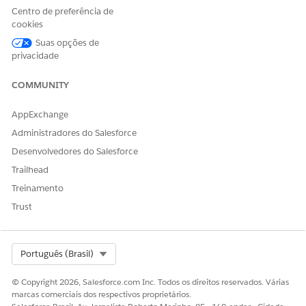
Centro de preferência de
cookies
ESTE ARTIGO RESOLVEU SEU PROBLEMA?
Suas opções de
privacidade
Diga-nos para podermos melhorar!
Sim
Não
COMMUNITY
AppExchange
Administradores do Salesforce
Desenvolvedores do Salesforce
Trailhead
Treinamento
Trust
Select Org
Português (Brasil)
© Copyright 2026, Salesforce.com Inc. Todos os direitos reservados. Várias
marcas comerciais dos respectivos proprietários.