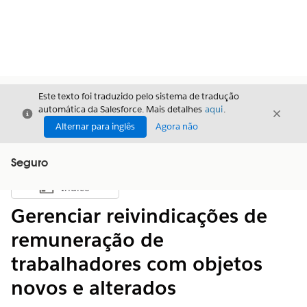
Este texto foi traduzido pelo sistema de tradução
automática da Salesforce. Mais detalhes
aqui
.
Fechar
Fecha
Fechar
Alternar para inglês
Agora não
Seguro
Índice
Mostrar índice
Gerenciar reivindicações de
remuneração de
trabalhadores com objetos
novos e alterados