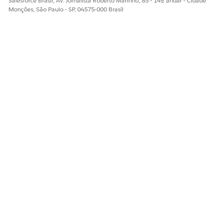
Salesforce Brasil, Av. Jornalista Roberto Marinho, 85 - 14º andar - Cidade
Monções, São Paulo - SP, 04575-000 Brasil