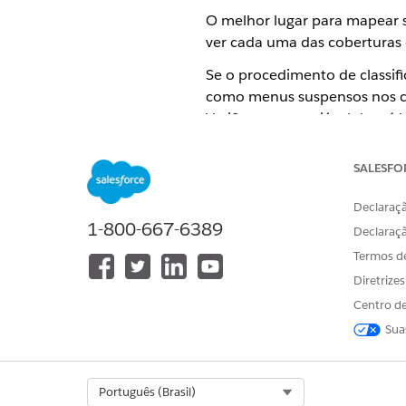
O melhor lugar para mapear su
ver cada uma das coberturas e
Se o procedimento de classifi
como menus suspensos nos cam
Verifique se a variável de sa
O Simulador usa 
SALESFO
NOTA
opções e verificar ma
Declaraçã
1-800-667-6389
Declaraç
Se o procedimento de classifi
Termos d
cobertura.
Diretrize
Esta é a aparência dos mapea
Centro de
Sua
Select Org
Português (Brasil)