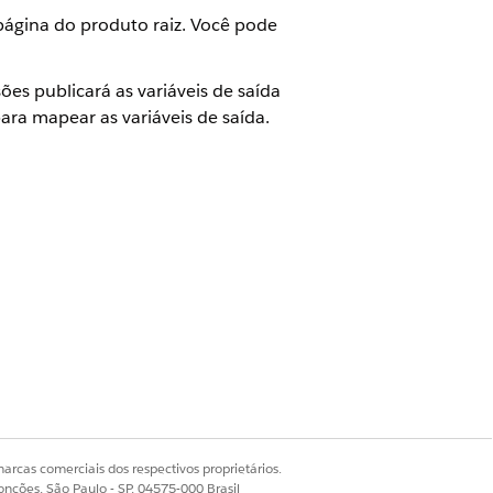
 página do produto raiz. Você pode
es publicará as variáveis de saída
ra mapear as variáveis de saída.
blicados para preencher listas de
á no Simulador.
r as variáveis de saída para cada
arcas comerciais dos respectivos proprietários.
onções, São Paulo - SP, 04575-000 Brasil