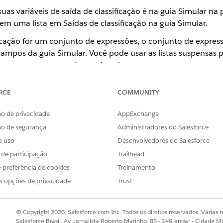
as variáveis de saída de classificação é na guia Simular na
m uma lista em Saídas de classificação na guia Simular.
cação for um conjunto de expressões, o conjunto de expressõ
pos da guia Simular. Você pode usar as listas suspensas pa
ída correta corresponde a cada cobertura.
entradas e saídas de procedimentos de classificação associados pu
RCE
COMMUNITY
peamentos. Se um mapeamento não corresponder, ele não aparecer
o de privacidade
AppExchange
ão de segurança
Administradores do Salesforce
cação for um Procedimento de integração, você deverá inseri
e uso
Desenvolvedores do Salesforce
s de participação
Trailhead
mentos de saída na guia Simulador do produto raiz:
 preferência de cookies
Treinamento
s opções de privacidade
Trust
© Copyright 2026, Salesforce.com Inc. Todos os direitos reservados. Várias m
Salesforce Brasil, Av. Jornalista Roberto Marinho, 85 - 14º andar - Cidade M