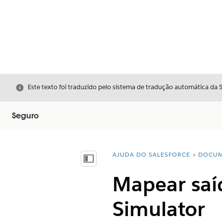
Fechar
Este texto foi traduzido pelo sistema de tradução automática da 
Seguro
AJUDA DO SALESFORCE
DOCUM
Você está aqui:
Mostrar índice
Mapear saíd
Simulator