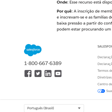
Onde:
Esse recurso está dispo
Por quê:
A inscrição de membr
e inscrevam-se e as famílias
baixa pressão a partir do conf
podem estar procurando um 
Como:
O recurso Inscrição 
Procedimentos de integração
SALESFO
do OmniStudio em:
Declaraçã
Tipo – InsMember/enroll
1-800-667-6389
Declaraç
Nome do OmniScript – In
Termos d
Diretrize
Centro de
ESTE ARTIGO RESOLVEU SEU PR
Sua
Diga-nos para podermos melhora
Select Org
Português (Brasil)