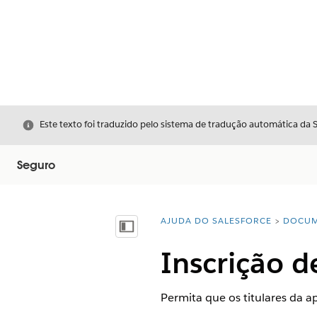
Fechar
Este texto foi traduzido pelo sistema de tradução automática da 
Seguro
AJUDA DO SALESFORCE
DOCUM
Você está aqui:
Mostrar índice
Inscrição 
Permita que os titulares da a