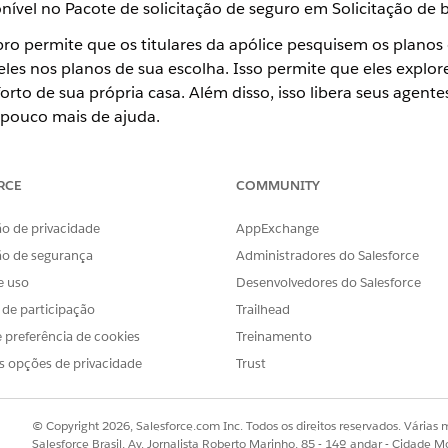
nível no Pacote de solicitação de seguro em Solicitação de b
o permite que os titulares da apólice pesquisem os planos d
 deles nos planos de sua escolha. Isso permite que eles ex
orto de sua própria casa. Além disso, isso libera seus agente
pouco mais de ajuda.
de membro é criado usando um OmniScript que chama Mape
. Você pode finalizar o OmniScript de inscrição de membro
RCE
COMMUNITY
o de privacidade
AppExchange
ment
ão de segurança
Administradores do Salesforce
scrição do membro
e uso
Desenvolvedores do Salesforce
s de participação
Trailhead
 preferência de cookies
Treinamento
OBLEMA?
s opções de privacidade
Trust
r!
© Copyright 2026, Salesforce.com Inc. Todos os direitos reservados. Várias m
Salesforce Brasil, Av. Jornalista Roberto Marinho, 85 - 14º andar - Cidade M