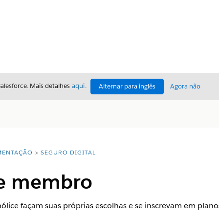
Salesforce. Mais detalhes
aqui
.
Alternar para inglês
Agora não
ENTAÇÃO
SEGURO DIGITAL
de membro
pólice façam suas próprias escolhas e se inscrevam em plano