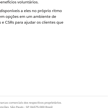
enefícios voluntários.
isponíveis a eles no próprio ritmo
plorem opções em um ambiente de
s e CSRs para ajudar os clientes que
adores de dados do OmniStudio e
 no modo Designer de OmniScripts
Sim
Não
arcas comerciais dos respectivos proprietários.
onções, São Paulo - SP, 04575-000 Brasil