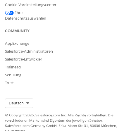
ins/RegistrierungMedizinisch)
Cookie-Voreinstellungscenter
OmniScript-Name – MemberEnrollmentMedical
Ihre
Datenschutzauswahlen
KOMPONE
KOMPONE
FUNKTION
WHAT IT
NTENNAME
NTENTYP
CALLS
COMMUNITY
(WAS ES
ANRUFT)
AppExchange
userInputsM
OmniStudio-
Wandelt
Ins_TransUse
Salesforce-Administratoren
edical
Datenzuordn
Benutzereing
rInputs_Me
Salesforce-Entwickler
ungstransfor
abedaten in
mberEnrollm
mationsaktio
Attributdate
entOSMedic
Trailhead
n
n um.
al
Schulung
medicalProd
Schritt
Ermöglicht
Keine
Trust
uct
dem
Benutzer die
Auswahl
Select Org
Deutsch
eines
medizinische
© Copyright 2026, Salesforce.com Inc. Alle Rechte vorbehalten. Die
n Plans und
verschiedenen Marken sind Eigentum der jeweiligen Inhaber.
der darin zu
Salesforce.com Germany GmbH, Erika-Mann-Str. 31, 80636 München,
registrierend
Deutschland