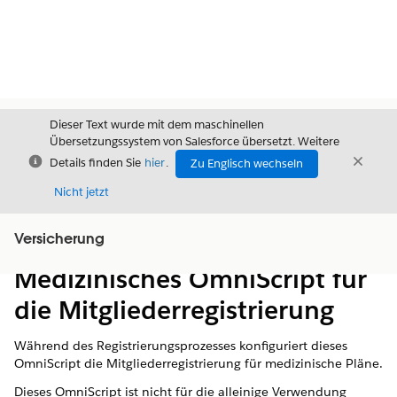
Dieser Text wurde mit dem maschinellen
Übersetzungssystem von Salesforce übersetzt. Weitere
Schließen
Schli
Details finden Sie
hier
.
Zu Englisch wechseln
Schließ
Nicht jetzt
Versicherung
Inhalt
Inhalt anzeigen
Medizinisches OmniScript für
die Mitgliederregistrierung
Während des Registrierungsprozesses konfiguriert dieses
OmniScript die Mitgliederregistrierung für medizinische Pläne.
Dieses OmniScript ist nicht für die alleinige Verwendung