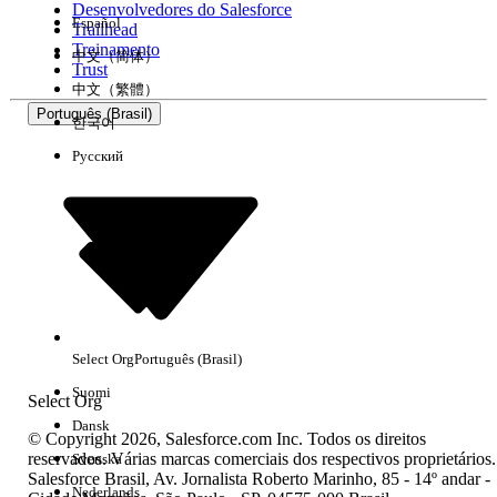
Desenvolvedores do Salesforce
Español
Trailhead
Experiência
Treinamento
中文（简体）
Trust
中文（繁體）
Português (Brasil)
한국어
Русский
Limpar tudo
Concluído
Select Org
Português (Brasil)
Suomi
Select Org
Dansk
© Copyright 2026, Salesforce.com Inc. Todos os direitos
reservados. Várias marcas comerciais dos respectivos proprietários.
Svenska
Salesforce Brasil, Av. Jornalista Roberto Marinho, 85 - 14º andar -
Sem resultados
Nederlands