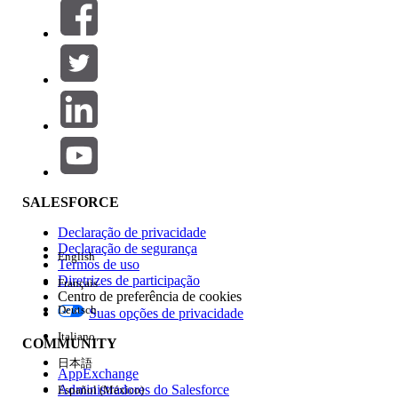
Filtros (0)
SELECIONAR FILTROS
Adicionar
Área de produtos
Impacto do recurso
SALESFORCE
Declaração de privacidade
Declaração de segurança
English
Termos de uso
Diretrizes de participação
Français
Centro de preferência de cookies
Deutsch
Suas opções de privacidade
Edição
Italiano
COMMUNITY
日本語
AppExchange
Administradores do Salesforce
Español (México)