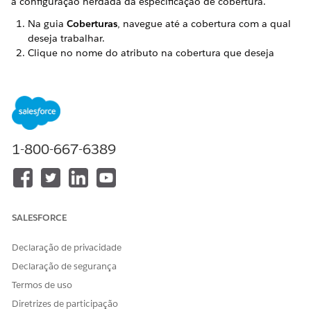
a configuração herdada da especificação de cobertura.
Na guia
Coberturas
, navegue até a cobertura com a qual
deseja trabalhar.
Clique no nome do atributo na cobertura que deseja
modificar.
Faça alterações em qualquer um dos seguintes campos
(conforme disponível):
Padrão de valor
Regras de valor de atributo (ícone de escalas ao lado
1-800-667-6389
dos valores de atributo pré-configurados disponíveis)
Para aprender mais sobre regras de valor de atributo,
consulte
Criar regras de valor de atributo
Descrição do valor
SALESFORCE
Somente leitura
Declaração de privacidade
Classificação
Declaração de segurança
Mapeamento de entrada/saída de classificação
Termos de uso
É oculto
Diretrizes de participação