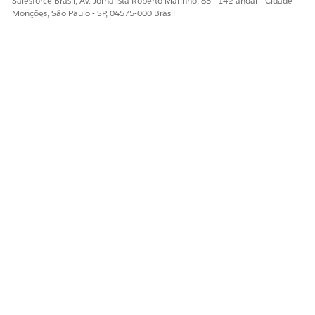
Salesforce Brasil, Av. Jornalista Roberto Marinho, 85 - 14º andar - Cidade
Monções, São Paulo - SP, 04575-000 Brasil
Sim
Não