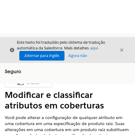
Este texto foi traduzido pelo sistema de tradução
automática da Salesforce. Mais detalhes
aqui
.
Fechar
Fecha
Fechar
Alternar para inglês
Agora não
Seguro
Índice
Mostrar índice
Modificar e classificar
atributos em coberturas
Você pode alterar a configuração de qualquer atributo em
uma cobertura em uma especificação de produto raiz. Suas
alterações em uma cobertura em um produto raiz substituem