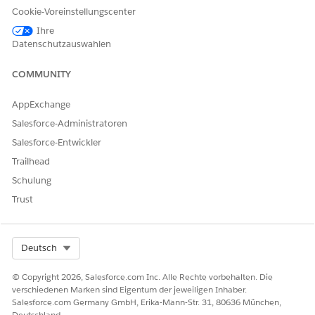
jedes Fahrzeug angehängt ist.
Cookie-Voreinstellungscenter
Ihre
autoRateVehicles-Ausdruckssatz
Datenschutzauswahlen
Dieser Ausdruckssatz bewertet alle zu versichernden
Fahrzeuge.
COMMUNITY
AppExchange
Salesforce-Administratoren
KONNTEN SIE IHR PROBLEM MITHILFE DIESES ARTIKELS
Salesforce-Entwickler
LÖSEN?
Trailhead
Geben Sie uns Feedback, damit wir uns verbessern können.
Schulung
Ja
Nein
Trust
Select Org
Deutsch
© Copyright 2026, Salesforce.com Inc. Alle Rechte vorbehalten. Die
verschiedenen Marken sind Eigentum der jeweiligen Inhaber.
Salesforce.com Germany GmbH, Erika-Mann-Str. 31, 80636 München,
Deutschland