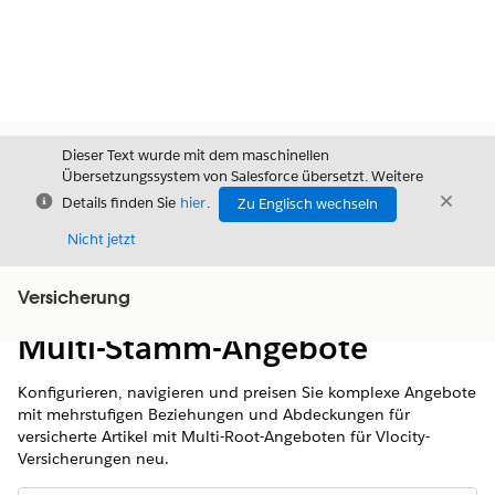
Dieser Text wurde mit dem maschinellen
Übersetzungssystem von Salesforce übersetzt. Weitere
Schließen
Schli
Details finden Sie
hier
.
Zu Englisch wechseln
Schließ
Nicht jetzt
Versicherung
Inhalt
Inhalt anzeigen
Multi-Stamm-Angebote
Konfigurieren, navigieren und preisen Sie komplexe Angebote
mit mehrstufigen Beziehungen und Abdeckungen für
versicherte Artikel mit Multi-Root-Angeboten für Vlocity-
Versicherungen neu.