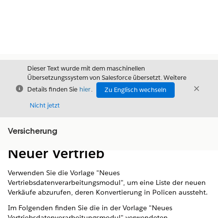
Dieser Text wurde mit dem maschinellen
Übersetzungssystem von Salesforce übersetzt. Weitere
Schließen
Schli
Details finden Sie
hier
.
Zu Englisch wechseln
Schließ
Nicht jetzt
Versicherung
Inhalt
Inhalt anzeigen
Neuer Vertrieb
Verwenden Sie die Vorlage "Neues
Vertriebsdatenverarbeitungsmodul", um eine Liste der neuen
Verkäufe abzurufen, deren Konvertierung in Policen aussteht.
Im Folgenden finden Sie die in der Vorlage "Neues
Vertriebsdatenverarbeitungsmodul" verwendeten