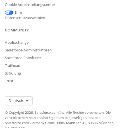
ails
Datenzuordn
Datum aus
olicyPaymen
Cookie-Voreinstellungscenter
ungs-
InsurancePol
tInfo_billPay
Ihre
Extraktionsak
icy ab und
OS
Datenschutzauswahlen
tion
konvertiert
es in Daten,
COMMUNITY
die dem
Benutzer
AppExchange
angezeigt
Salesforce-Administratoren
werden
können.
Salesforce-Entwickler
Trailhead
Policendetail
Schritt
Zeigt dem
Keine
s
Benutzer die
Schulung
Policendetail
Trust
s zusammen
mit den
Zahlungsopti
Select Org
Deutsch
onen an.
ach
Schritt
Wenn vom
Keine
© Copyright 2026, Salesforce.com Inc. Alle Rechte vorbehalten. Die
Benutzer
verschiedenen Marken sind Eigentum der jeweiligen Inhaber.
Salesforce.com Germany GmbH, Erika-Mann-Str. 31, 80636 München,
ausgewählt,
Deutschland