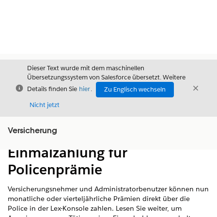
Dieser Text wurde mit dem maschinellen
Übersetzungssystem von Salesforce übersetzt. Weitere
Schließen
Schli
Details finden Sie
hier
.
Zu Englisch wechseln
Schließ
Nicht jetzt
Versicherung
Inhalt
Inhalt anzeigen
Einmalzahlung für
Policenprämie
Versicherungsnehmer und Administratorbenutzer können nun
monatliche oder vierteljährliche Prämien direkt über die
Police in der Lex-Konsole zahlen. Lesen Sie weiter, um