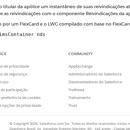
o titular da apólice um instantâneo de suas reivindicações 
re as reivindicações com o componente Reivindicações da ap
 por um FlexCard e o LWC compilado com base no FlexCar
imsContainer_nds
msContainer_nds
RCE
COMMUNITY
indicações da apólice de seguro Newport
 desktop e dispositivos móveis.
o de privacidade
AppExchange
ão de segurança
Administradores do Salesforce
o do Newport Design System.
e uso
Desenvolvedores do Salesforce
ente Reivindicações da apólice de seguro quando renderizado
s de participação
Trailhead
 preferência de cookies
Treinamento
s opções de privacidade
Trust
© Copyright 2026, Salesforce.com Inc. Todos os direitos reservados. Várias m
Salesforce Brasil, Av. Jornalista Roberto Marinho, 85 - 14º andar - Cidade M