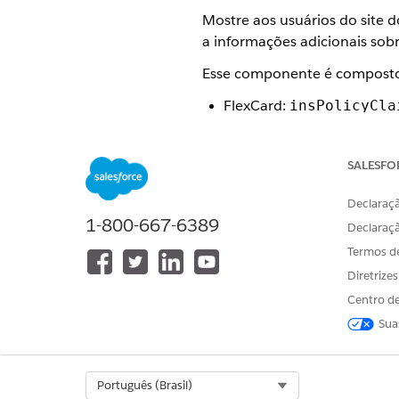
Mostre aos usuários do site d
a informações adicionais sob
Esse componente é composto
FlexCard:
insPolicyCla
LWC:
cfInsPolicyClai
SALESFO
Rótulo:
Contêiner de reiv
Esse componente é feito para
Declaraçã
1-800-667-6389
Declaraç
Esse componente tem o estil
Termos d
Esta é a aparência do compon
Diretrize
Centro de
Sua
Select Org
Português (Brasil)