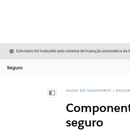
Fechar
Este texto foi traduzido pelo sistema de tradução automática da 
Seguro
AJUDA DO SALESFORCE
DOCUM
Você está aqui:
Mostrar índice
Componente
seguro