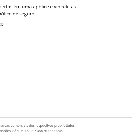
abertas em uma apólice e vincule-as
ólice de seguro.
d:
 no site do titular da apólice:
arcas comerciais dos respectivos proprietários.
onções, São Paulo - SP, 04575-000 Brasil