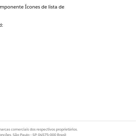
componente Ícones de lista de
d:
o no site do titular da apólice:
arcas comerciais dos respectivos proprietários.
onções, São Paulo - SP, 04575-000 Brasil