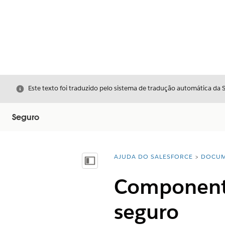
Fechar
Este texto foi traduzido pelo sistema de tradução automática da 
Seguro
AJUDA DO SALESFORCE
DOCUM
Você está aqui:
Mostrar índice
Componente 
seguro