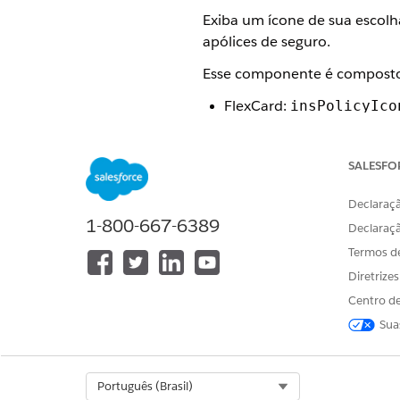
Exiba um ícone de sua escolha
apólices de seguro.
Esse componente é composto
FlexCard:
insPolicyIco
LWC:
cfInsPolicyIcon
SALESFO
Esse componente é feito para
Esse componente tem o estil
Declaraçã
1-800-667-6389
Declaraç
Esta é a aparência do compone
Termos d
Diretrize
Centro de
Sua
Select Org
Português (Brasil)