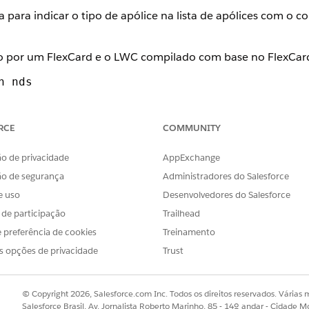
 para indicar o tipo de apólice na lista de apólices com o 
 por um FlexCard e o LWC compilado com base no FlexCar
n_nds
_nds
RCE
COMMUNITY
 desktop e dispositivos móveis.
o do Newport Design System.
o de privacidade
AppExchange
ão de segurança
Administradores do Salesforce
nte Ícones de lista de apólices de seguro quando renderizad
e uso
Desenvolvedores do Salesforce
s de participação
Trailhead
 preferência de cookies
Treinamento
s opções de privacidade
Trust
© Copyright 2026, Salesforce.com Inc. Todos os direitos reservados. Várias m
Salesforce Brasil, Av. Jornalista Roberto Marinho, 85 - 14º andar - Cidade M