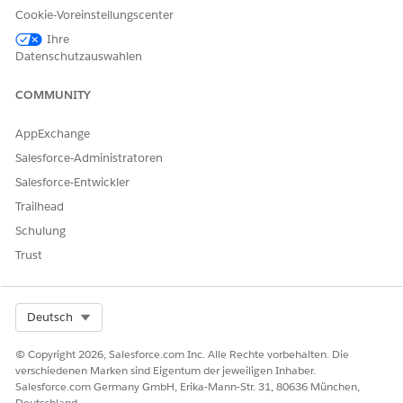
Möglichkeiten:
Cookie-Voreinstellungscenter
Ihre
Anzeigen einer Übersicht über ihr Abrechnungskonto
Datenschutzauswahlen
Verwenden von Links zum Tätigen von Zahlungen,
Anzeigen von Auszügen und Aktualisieren ihrer
COMMUNITY
Abrechnungsinformationen
AppExchange
Anzeigen einer Liste der vorherigen Transaktionen auf
ihrem Abrechnungskonto
Salesforce-Administratoren
Salesforce-Entwickler
Trailhead
Schulung
HINWEIS
Trust
Denken Sie daran, dass Sie diese Komponenten für Ihre
eigene Site für Versicherungsnehmer anpassen müssen.
Select Org
Deutsch
© Copyright 2026, Salesforce.com Inc. Alle Rechte vorbehalten. Die
verschiedenen Marken sind Eigentum der jeweiligen Inhaber.
KONNTEN SIE IHR PROBLEM MITHILFE DIESES ARTIKELS
Salesforce.com Germany GmbH, Erika-Mann-Str. 31, 80636 München,
LÖSEN?
Deutschland