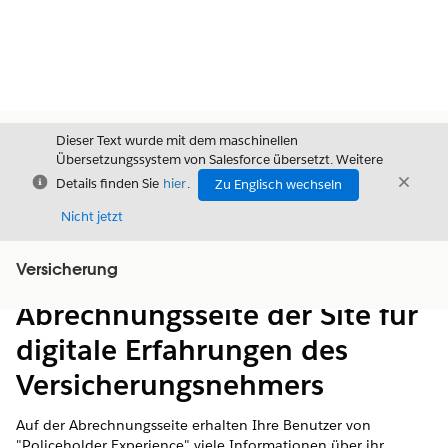
Dieser Text wurde mit dem maschinellen
Übersetzungssystem von Salesforce übersetzt. Weitere
Schließen
Schli
Details finden Sie
hier
.
Zu Englisch wechseln
Schließ
Nicht jetzt
Versicherung
Inhalt
Inhalt anzeigen
Abrechnungsseite der Site für
digitale Erfahrungen des
Versicherungsnehmers
Auf der Abrechnungsseite erhalten Ihre Benutzer von
"Policeholder Experience" viele Informationen über ihr