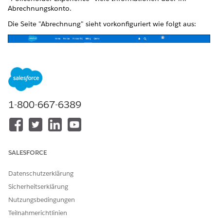
Abrechnungskonto.
Die Seite "Abrechnung" sieht vorkonfiguriert wie folgt aus:
1-800-667-6389
SALESFORCE
Datenschutzerklärung
Sicherheitserklärung
Nutzungsbedingungen
Teilnahmerichtlinien
Auf der Abrechnungsseite haben Ihre Benutzer folgende