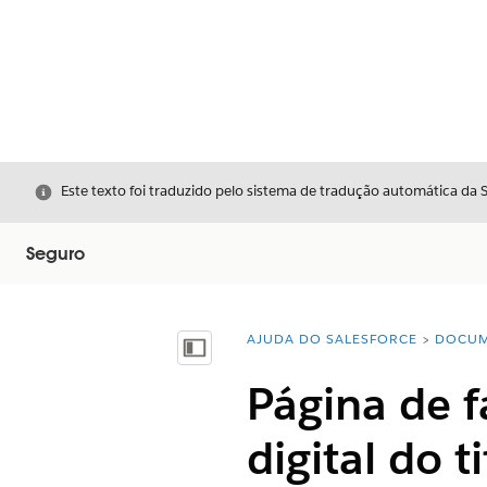
Fechar
Este texto foi traduzido pelo sistema de tradução automática da 
Seguro
AJUDA DO SALESFORCE
DOCUM
Você está aqui:
Mostrar índice
Página de f
digital do t