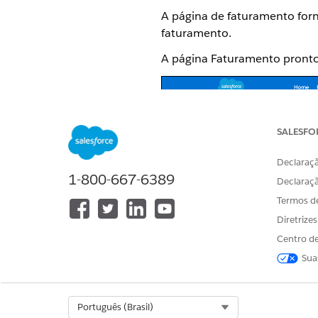
A página de faturamento forn
faturamento.
A página Faturamento pronto 
SALESFO
Declaraçã
1-800-667-6389
Declaraç
Termos d
Diretrize
Centro de
Sua
Select Org
Português (Brasil)