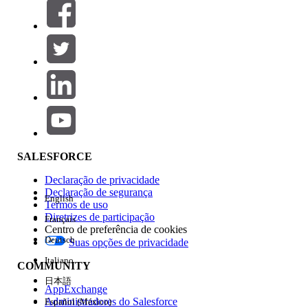
Filtrar por (0)
SELECIONAR FILTROS
Adicionar
Área de produtos
Impacto do recurso
SALESFORCE
Declaração de privacidade
Declaração de segurança
English
Termos de uso
Diretrizes de participação
Français
Centro de preferência de cookies
Deutsch
Suas opções de privacidade
Edição
Italiano
COMMUNITY
日本語
AppExchange
Administradores do Salesforce
Español (México)