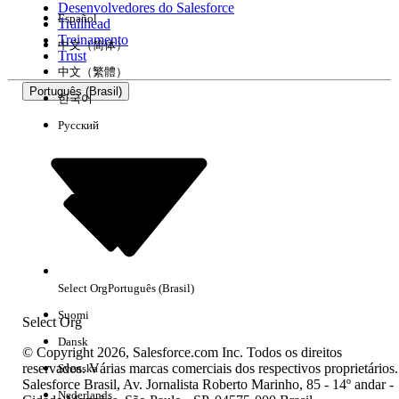
Desenvolvedores do Salesforce
Español
Trailhead
Experiência
Treinamento
中文（简体）
Trust
中文（繁體）
Português (Brasil)
한국어
Русский
Limpar tudo
Concluído
Select Org
Português (Brasil)
Suomi
Select Org
Dansk
© Copyright 2026, Salesforce.com Inc. Todos os direitos
reservados. Várias marcas comerciais dos respectivos proprietários.
Svenska
Salesforce Brasil, Av. Jornalista Roberto Marinho, 85 - 14º andar -
Sem resultados
Nederlands