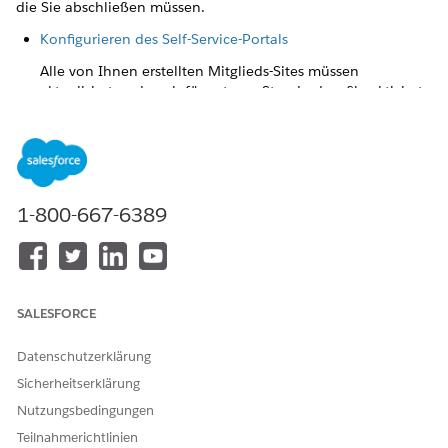
die Sie abschließen müssen.
Konfigurieren des Self-Service-Portals
Alle von Ihnen erstellten Mitglieds-Sites müssen
aktualisiert und auch für externe Standardprofile aktiviert
werden, damit Ihre Versicherungsnehmer und Agenten
darauf zugreifen können.
Konfigurieren von Freigaberegeln für Site-Benutzer
Freigaberegeln bieten Ihren Site-Benutzern einen besseren
1-800-667-6389
Zugriff, indem sie automatische Ausnahmen von Ihren
organisationsweiten Freigabeeinstellungen vornehmen.
OmniScripts deaktivieren und aktivieren
Melden Sie sich bei Ihrer Organisation an und
SALESFORCE
deaktivieren und aktivieren Sie dann OmniScripts, damit
sie wie vorgesehen ausgeführt werden können.
Datenschutzerklärung
Konfigurieren von Verlängerungsbenachrichtigungen
Sicherheitserklärung
Sie können E-Mail-Benachrichtigungen für Policen
Nutzungsbedingungen
senden, deren Verlängerung ansteht. Wenn Sie diese E-
Teilnahmerichtlinien
Mail über Salesforce senden, können Sie die