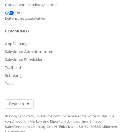
digitale Erfahrungen, die Sie für Ihre Benutzer erstellen.
Cookie-Voreinstellungscenter
Einrichten des Google Maps-API-Schlüssels
Ihre
Wussten Sie, dass die Anwendung für freiwillige
Datenschutzauswahlen
Gruppenleistungen Google Map-APIs zum automatischen
Ausfüllen von Adressfeldern unterstützt?
COMMUNITY
Konfigurieren von Freigaberegeln für Site-Benutzer
AppExchange
Freigaberegeln bieten Ihren Site-Benutzern einen besseren
Salesforce-Administratoren
Zugriff, indem sie automatische Ausnahmen von Ihren
organisationsweiten Freigabeeinstellungen vornehmen.
Salesforce-Entwickler
Trailhead
Schulung
Trust
KONNTEN SIE IHR PROBLEM MITHILFE DIESES ARTIKELS
LÖSEN?
Geben Sie uns Feedback, damit wir uns verbessern können.
Select Org
Deutsch
Ja
Nein
© Copyright 2026, Salesforce.com Inc. Alle Rechte vorbehalten. Die
verschiedenen Marken sind Eigentum der jeweiligen Inhaber.
Salesforce.com Germany GmbH, Erika-Mann-Str. 31, 80636 München,
Deutschland