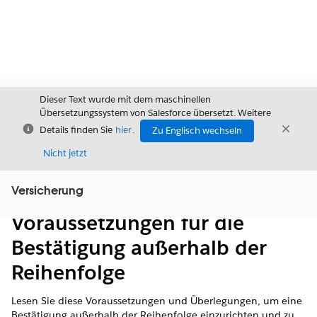
Dieser Text wurde mit dem maschinellen
Übersetzungssystem von Salesforce übersetzt. Weitere
Schließen
Schli
Details finden Sie
hier
.
Zu Englisch wechseln
Schließ
Nicht jetzt
Versicherung
Inhalt
Inhalt anzeigen
Voraussetzungen für die
Bestätigung außerhalb der
Reihenfolge
Lesen Sie diese Voraussetzungen und Überlegungen, um eine
Bestätigung außerhalb der Reihenfolge einzurichten und zu