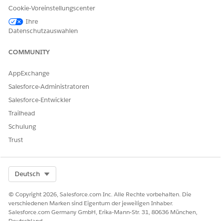
Cookie-Voreinstellungscenter
Ihre
Datenschutzauswahlen
HINWEIS
COMMUNITY
Bei neuen Policen generiert
InsPolicyService:create
die Referenzrichtlinienreferenz und
PolicyVersion
Ins
AppExchange
und
PolicyService:createReinstatementPolicy
Ins
Salesforce-Administratoren
PolicyService:createOutOfSequencePolicyVersion
kopiert sie von Version zu Version. Kunden können die
Salesforce-Entwickler
generierte Nummer überschreiben und ihr eigenes
Trailhead
Richtliniennummerierungsmuster für die
Schulung
Referenzrichtliniennummer verwenden.
Trust
Select Org
Deutsch
KONNTEN SIE IHR PROBLEM MITHILFE DIESES ARTIKELS
LÖSEN?
© Copyright 2026, Salesforce.com Inc. Alle Rechte vorbehalten. Die
verschiedenen Marken sind Eigentum der jeweiligen Inhaber.
Geben Sie uns Feedback, damit wir uns verbessern können.
Salesforce.com Germany GmbH, Erika-Mann-Str. 31, 80636 München,
Deutschland