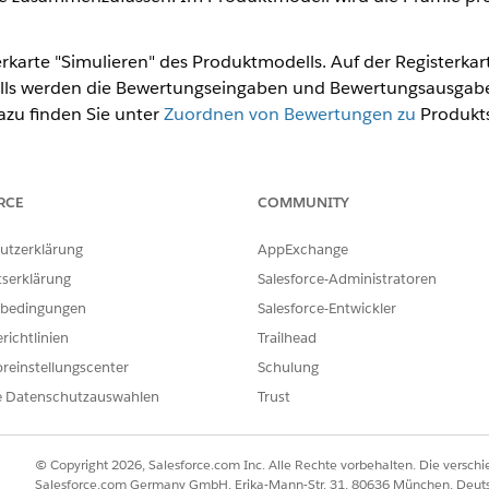
erkarte "Simulieren" des Produktmodells. Auf der Registerka
ls werden die Bewertungseingaben und Bewertungsausgab
zu finden Sie unter
Zuordnen von Bewertungen zu
Produkts
abe" der Registerkarte "Simulieren" befindet sich die Form
lle Auto
>
Gesamtpreisformel
". Die Gesamtpreisformel laut
RCE
COMMUNITY
utzerklärung
AppExchange
ILFE DIESES ARTIKELS LÖSEN?
tserklärung
Salesforce-Administratoren
ir uns verbessern können.
bedingungen
Salesforce-Entwickler
richtlinien
Trailhead
reinstellungscenter
Schulung
e Datenschutzauswahlen
Trust
© Copyright 2026, Salesforce.com Inc. Alle Rechte vorbehalten. Die versch
Salesforce.com Germany GmbH, Erika-Mann-Str. 31, 80636 München, Deut