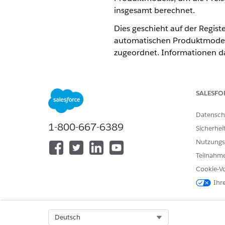
insgesamt berechnet.
Dies geschieht auf der Regist
automatischen Produktmodel
zugeordnet. Informationen da
Im Abschnitt "Bewertungsausg
Fahrzeug im Feld "
Kommerzie
SALESFO
Datensch
1-800-667-6389
KONNTEN SIE IHR PROBLEM MITH
Sicherhei
Geben Sie uns Feedback, damit w
Nutzungs
Teilnahme
Cookie-Vo
Ihr
Select Org
Deutsch