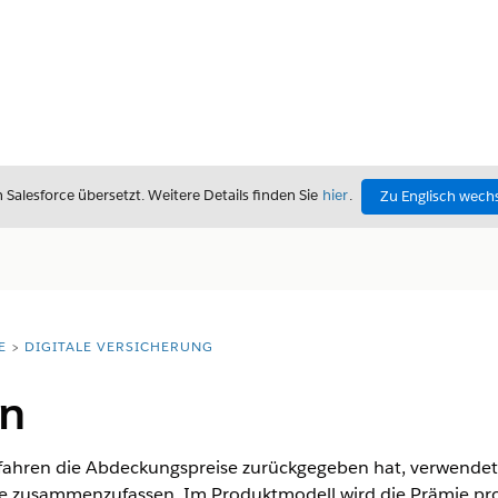
alesforce übersetzt. Weitere Details finden Sie
hier
.
Zu Englisch wech
E
DIGITALE VERSICHERUNG
ln
ahren die Abdeckungspreise zurückgegeben hat, verwende
se zusammenzufassen. Im Produktmodell wird die Prämie pr