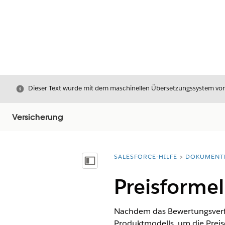
Schließen
Dieser Text wurde mit dem maschinellen Übersetzungssystem von S
Versicherung
SALESFORCE-HILFE
DOKUMENT
Sie befinden sich hier:
Inhalt anzeigen
Preisforme
Nachdem das Bewertungsverf
Produktmodells, um die Prei