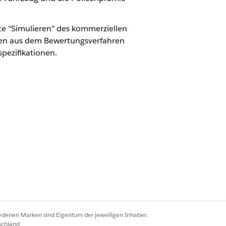
rte "Simulieren" des kommerziellen
en aus dem Bewertungsverfahren
pezifikationen.
el zur Berechnung der Prämie pro
et
TotalPremium
.
Ja
Nein
iedenen Marken sind Eigentum der jeweiligen Inhaber.
schland