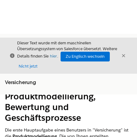
Dieser Text wurde mit dem maschinellen
Übersetzungssystem von Salesforce übersetzt. Weitere
Schließen
Schli
Details finden Sie
hier
.
Zu Englisch wechseln
Schließ
Nicht jetzt
Versicherung
Inhalt
Inhalt anzeigen
Produktmodellierung,
Bewertung und
Geschäftsprozesse
Die erste Hauptaufgabe eines Benutzers in "Versicherung" ist
die
Produktmodellierung
. Die von Ihnen erstellten