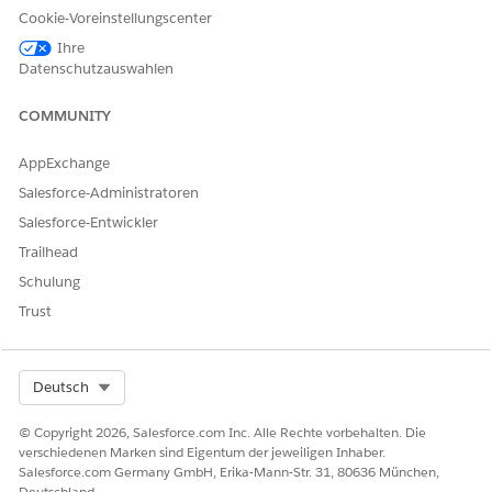
Preisangebot
Cookie-Voreinstellungscenter
Benutzer können Angebote konfigurieren, bepreisen
Ihre
(bewerten), versichern und Endkunden unterbreiten.
Datenschutzauswahlen
Problemrichtlinie
COMMUNITY
Benutzer können Zahlungspläne und -methoden
auswählen, Zahlungsinformationen eingeben und eine
AppExchange
Versicherungspolice ausstellen.
Salesforce-Administratoren
Richtlinie ändern (Hinzufügen von Bestätigungen/MTAs)
Salesforce-Entwickler
Benutzer können bestehenden Richtlinien Bestätigungen
Trailhead
hinzufügen, indem sie eine oder mehrere der folgenden
Schulung
Aktionen ausführen:
Trust
Ändern von Abdeckungen
Fahrzeug hinzufügen
Select Org
Deutsch
Fahrzeug entfernen
© Copyright 2026, Salesforce.com Inc. Alle Rechte vorbehalten. Die
Treiber hinzufügen
verschiedenen Marken sind Eigentum der jeweiligen Inhaber.
Driver entfernen
Salesforce.com Germany GmbH, Erika-Mann-Str. 31, 80636 München,
Deutschland