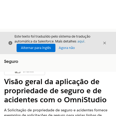
Este texto foi traduzido pelo sistema de tradução
automática da Salesforce. Mais detalhes
aqui
.
Fechar
Fecha
Fechar
Alternar para inglês
Agora não
Seguro
Índice
Mostrar índice
Visão geral da aplicação de
propriedade de seguro e de
acidentes com o OmniStudio
A Solicitação de propriedade de seguro e acidentes fornece
exemplos de solicitações de seguro para várias linhas de