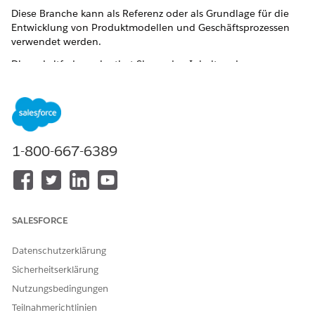
Diese Branche kann als Referenz oder als Grundlage für die
Entwicklung von Produktmodellen und Geschäftsprozessen
verwendet werden.
Dieser Leitfaden orientiert Sie an den Inhalten der
Organisation und dem Geschäftsprozess der persönlichen
Vermögensversicherung.
Produktmodelle und Bewertungsverfahren
Die Produktmodelle und Bewertungsverfahren Eigenschaft
1-800-667-6389
sind:
Produktmodell: Hausbesitzer (HO3)
Bewertungsverfahren: propHO3RatingProcedure
SALESFORCE
Produktmodell: Mieter (HO4)
Bewertungsverfahren: propHO4RatingProcedure
Datenschutzerklärung
Sicherheitserklärung
Diese Produktmodelle und die Bewertungsverfahren, mit
denen die Preise für diese Produkte zur Laufzeit berechnet
Nutzungsbedingungen
werden, unterstützen alle Geschäftsprozesse in dieser
Teilnahmerichtlinien
Branche.