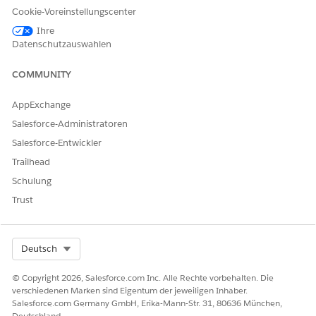
KONNTEN SIE IHR PROBLEM MITHILFE DIESES ARTIKELS
Cookie-Voreinstellungscenter
LÖSEN?
Ihre
Geben Sie uns Feedback, damit wir uns verbessern können.
Datenschutzauswahlen
Ja
Nein
COMMUNITY
AppExchange
Salesforce-Administratoren
Salesforce-Entwickler
Trailhead
Schulung
Trust
Select Org
Deutsch
© Copyright 2026, Salesforce.com Inc. Alle Rechte vorbehalten. Die
verschiedenen Marken sind Eigentum der jeweiligen Inhaber.
Salesforce.com Germany GmbH, Erika-Mann-Str. 31, 80636 München,
Deutschland