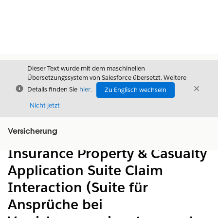
Dieser Text wurde mit dem maschinellen
Übersetzungssystem von Salesforce übersetzt. Weitere
Schließen
Schli
Details finden Sie
hier
.
Zu Englisch wechseln
Schließ
Nicht jetzt
Versicherung
Inhalt
Inhalt anzeigen
Insurance Property & Casualty
Application Suite Claim
Interaction (Suite für
Ansprüche bei